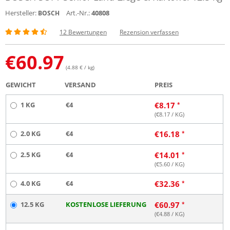
Hersteller:
Art.-Nr.:
40808
BOSCH
12 Bewertungen
Rezension verfassen
€
60.97
(4.88 € / kg)
GEWICHT
VERSAND
PREIS
1 KG
€4
€
8.17
(€
8.17
/ KG)
2.0 KG
€4
€
16.18
2.5 KG
€4
€
14.01
(€
5.60
/ KG)
4.0 KG
€4
€
32.36
12.5 KG
KOSTENLOSE LIEFERUNG
€
60.97
(€
4.88
/ KG)