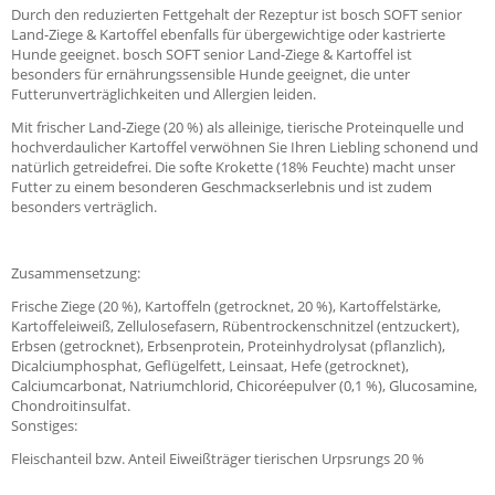
Durch den reduzierten Fettgehalt der Rezeptur ist bosch SOFT senior
Land-Ziege & Kartoffel ebenfalls für übergewichtige oder kastrierte
Hunde geeignet. bosch SOFT senior Land-Ziege & Kartoffel ist
besonders für ernährungssensible Hunde geeignet, die unter
Futterunverträglichkeiten und Allergien leiden.
Mit frischer Land-Ziege (20 %) als alleinige, tierische Proteinquelle und
hochverdaulicher Kartoffel verwöhnen Sie Ihren Liebling schonend und
natürlich getreidefrei. Die softe Krokette (18% Feuchte) macht unser
Futter zu einem besonderen Geschmackserlebnis und ist zudem
besonders verträglich.
Zusammensetzung:
Frische Ziege (20 %), Kartoffeln (getrocknet, 20 %), Kartoffelstärke,
Kartoffeleiweiß, Zellulosefasern, Rübentrockenschnitzel (entzuckert),
Erbsen (getrocknet), Erbsenprotein, Proteinhydrolysat (pflanzlich),
Dicalciumphosphat, Geflügelfett, Leinsaat, Hefe (getrocknet),
Calciumcarbonat, Natriumchlorid, Chicoréepulver (0,1 %), Glucosamine,
Chondroitinsulfat.
Sonstiges:
Fleischanteil bzw. Anteil Eiweißträger tierischen Urpsrungs 20 %