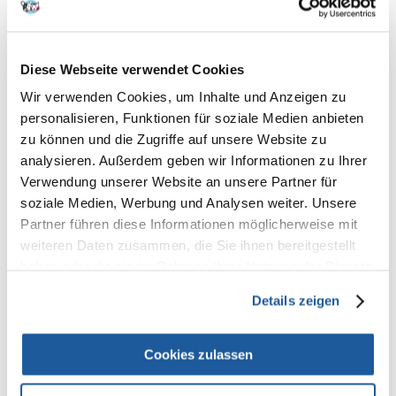
Beseitigung der Kotgeruche
Sonderauswahl an unterschiedlichen Pflanzenfasern
und Adsorptionsmineralien unterstützen Darmflora
Diese Webseite verwendet Cookies
und reduzieren intensive unangenehme Kotgeruche.
Wir verwenden Cookies, um Inhalte und Anzeigen zu
personalisieren, Funktionen für soziale Medien anbieten
zu können und die Zugriffe auf unsere Website zu
analysieren. Außerdem geben wir Informationen zu Ihrer
Verwendung unserer Website an unsere Partner für
Darmflora stabil
soziale Medien, Werbung und Analysen weiter. Unsere
Partner führen diese Informationen möglicherweise mit
Eine Sonderauswahl der löslichen Pflanzenfasern
weiteren Daten zusammen, die Sie ihnen bereitgestellt
(Oligofructose) und Zusatz mit Hefe (Mannofructose)
garantieren erforderliche Menge der Darmflora und
haben oder die sie im Rahmen Ihrer Nutzung der Dienste
unterstützen Verdauung bei Ihrem Hund.
gesammelt haben.
Details zeigen
Cookies zulassen