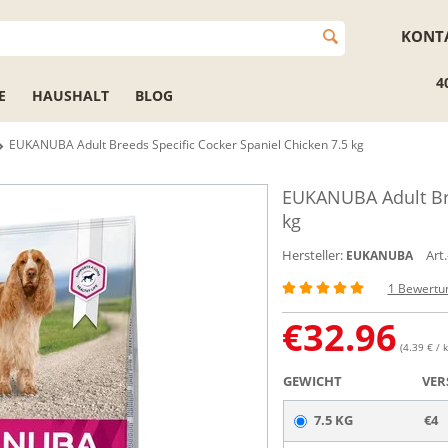
KONT
4
E
HAUSHALT
BLOG
EUKANUBA Adult Breeds Specific Cocker Spaniel Chicken 7.5 kg
EUKANUBA Adult Bre
kg
Hersteller:
Art.
EUKANUBA
1 Bewertu
€
32.96
(4.39 € / k
GEWICHT
VER
7.5 KG
€4