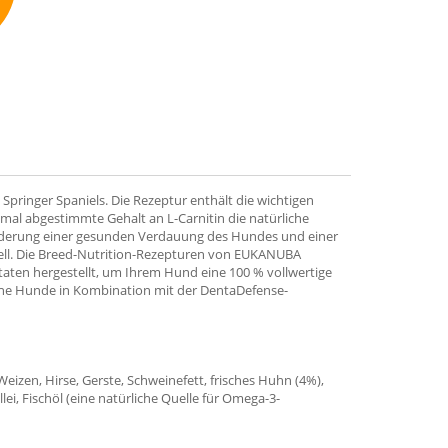
mmend
ringer Spaniels. Die Rezeptur enthält die wichtigen
imal abgestimmte Gehalt an L-Carnitin die natürliche
Förderung einer gesunden Verdauung des Hundes und einer
ell. Die Breed-Nutrition-Rezepturen von EUKANUBA
ten hergestellt, um Ihrem Hund eine 100 % vollwertige
ene Hunde in Kombination mit der DentaDefense-
eizen, Hirse, Gerste, Schweinefett, frisches Huhn (4%),
, Fischöl (eine natürliche Quelle für Omega-3-