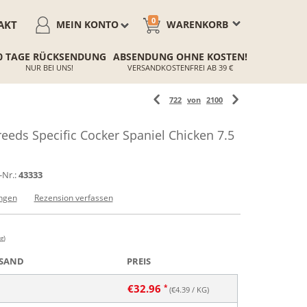
0
AKT
MEIN KONTO
WARENKORB
0 TAGE RÜCKSENDUNG
ABSENDUNG OHNE KOSTEN!
NUR BEI UNS!
VERSANDKOSTENFREI AB 39 €
722
von
2100
eds Specific Cocker Spaniel Chicken 7.5
-Nr.:
43333
ngen
Rezension verfassen
g)
SAND
PREIS
€
32.96
(€
4.39
/ KG)