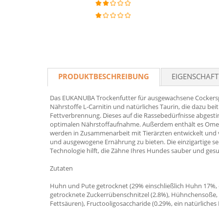
PRODUKTBESCHREIBUNG
EIGENSCHAF
Das EUKANUBA Trockenfutter für ausgewachsene Cockerspan
Nährstoffe L-Carnitin und natürliches Taurin, die dazu be
Fettverbrennung. Dieses auf die Rassebedürfnisse abgest
optimalen Nährstoffaufnahme. Außerdem enthält es Omega
werden in Zusammenarbeit mit Tierärzten entwickelt und 
und ausgewogene Ernährung zu bieten. Die einzigartige 
Technologie hilft, die Zähne Ihres Hundes sauber und gesu
Zutaten
Huhn und Pute getrocknet (29% einschließlich Huhn 17%, ei
getrocknete Zuckerrübenschnitzel (2.8%), Hühnchensoße, M
Fettsäuren), Fructooligosaccharide (0.29%, ein natürliche