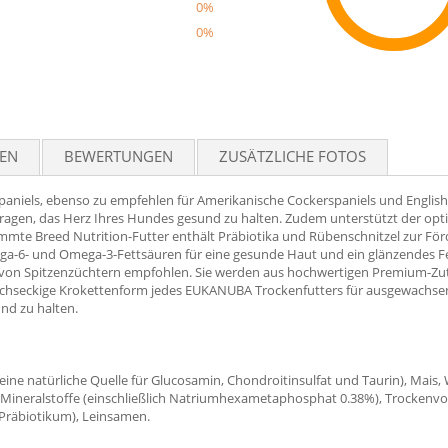
0%
0%
Reco
TEN
BEWERTUNGEN
ZUSÄTZLICHE FOTOS
iels, ebenso zu empfehlen für Amerikanische Cockerspaniels und English Sp
itragen, das Herz Ihres Hundes gesund zu halten. Zudem unterstützt der opt
immte Breed Nutrition-Futter enthält Präbiotika und Rübenschnitzel zur 
-6- und Omega-3-Fettsäuren für eine gesunde Haut und ein glänzendes F
von Spitzenzüchtern empfohlen. Sie werden aus hochwertigen Premium-Zuta
sechseckige Krokettenform jedes EUKANUBA Trockenfutters für ausgewachs
nd zu halten.
ne natürliche Quelle für Glucosamin, Chondroitinsulfat und Taurin), Mais, W
ineralstoffe (einschließlich Natriumhexametaphosphat 0.38%), Trockenvollei
s Präbiotikum), Leinsamen.