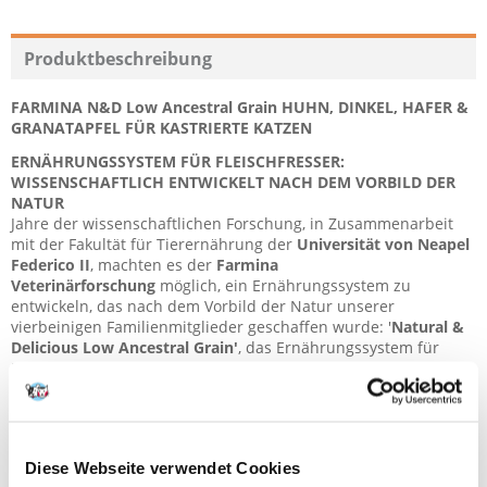
Produktbeschreibung
FARMINA N&D Low Ancestral Grain HUHN, DINKEL, HAFER &
GRANATAPFEL FÜR KASTRIERTE KATZEN
ERNÄHRUNGSSYSTEM FÜR FLEISCHFRESSER:
WISSENSCHAFTLICH ENTWICKELT NACH DEM VORBILD DER
NATUR
Jahre der wissenschaftlichen Forschung, in Zusammenarbeit
mit der Fakultät für Tierernährung der
Universität von Neapel
Federico II
, machten es der
Farmina
Veterinärforschung
möglich, ein Ernährungssystem zu
entwickeln, das nach dem Vorbild der Natur unserer
vierbeinigen Familienmitglieder geschaffen wurde: '
Natural &
Delicious Low Ancestral Grain'
, das Ernährungssystem für
Fleischfresser mit
60 %
hochwertigen Rohstoffen tierischen
Ursprungs, ein bisschen Urgetreide (Dinkel und Hafer) und
produziert ohne Gentechnik.
ZUSAMMENSETZUNG
Diese Webseite verwendet Cookies
Hühnerfleisch ohne Knochen (24%), dehydriertes