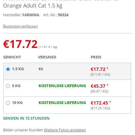
Orange Adult Cat 1.5 kg
Hersteller:
Art.-Nr.:
50324
FARMINA
Rezension verfassen
€
17.72
(11.81 € / kg)
GEWICHT
VERSAND
PREIS
1.5 KG
€4
€
17.72
(€
11.81
/ KG)
5 KG
KOSTENLOSE LIEFERUNG
€
45.37
(€
9.07
/ KG)
10 KG
KOSTENLOSE LIEFERUNG
€
172.45
(€
17.25
/ KG)
SENDEN IN 72 STUNDEN
Bilder unserer Kunden
Weitere Fotos anzeigen