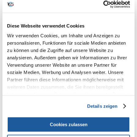
100%
Diese Webseite verwendet Cookies
100% KUNDEN EMPFEHLEN DIESES PRODUKT
Wir verwenden Cookies, um Inhalte und Anzeigen zu
REZENSION VERFASSEN
personalisieren, Funktionen für soziale Medien anbieten
Recommend
zu können und die Zugriffe auf unsere Website zu
analysieren. Außerdem geben wir Informationen zu Ihrer
Produktbeschreibung
Verwendung unserer Website an unsere Partner für
soziale Medien, Werbung und Analysen weiter. Unsere
Partner führen diese Informationen möglicherweise mit
Für Hunde bis max. 20 kg
Reflektierende Komponenten
weiteren Daten zusammen, die Sie ihnen bereitgestellt
Produktgewicht: ca. 220 g
haben oder die sie im Rahmen Ihrer Nutzung der Dienste
gesammelt haben.
Details zeigen
Komfortables Bremssystem
Cookies zulassen
Es gibt Momente, da reicht ein Bruchteil von einer Sekunde, um alles auf
den Kopf zu stellen. Gut, wenn man sich auf ein Bremssystem verlassen
kann, das nicht nur intuitiv zu bedienen ist, sondern auch im Bruchteil