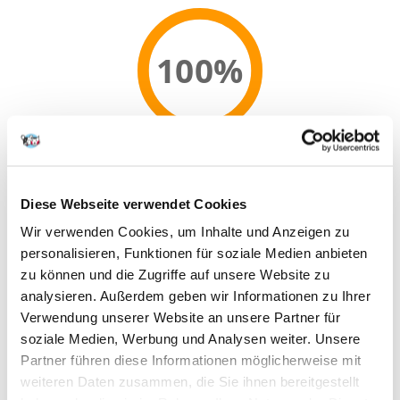
100%
100% KUNDEN EMPFEHLEN DIESES PRODUKT
REZENSION VERFASSEN
Recommend
Diese Webseite verwendet Cookies
Wir verwenden Cookies, um Inhalte und Anzeigen zu
Produktbeschreibung
personalisieren, Funktionen für soziale Medien anbieten
Für Katzen über 6 Monate. DENTAL FELINE sollte Katzen gefüttert
zu können und die Zugriffe auf unsere Website zu
werden, welche zur Bildung von Zahnstein neigen bzw. nach erfolgter
analysieren. Außerdem geben wir Informationen zu Ihrer
Zahnreinigung. Die diätetische Fütterung kann lebenslang fortgesetzt
Verwendung unserer Website an unsere Partner für
werden.
soziale Medien, Werbung und Analysen weiter. Unsere
Ein optimales Mund- und Zahnpflegeprogramm sollte bereits im Alter
Partner führen diese Informationen möglicherweise mit
von 6 bis 7 Monaten beginnen.
weiteren Daten zusammen, die Sie ihnen bereitgestellt
ZUSAMMENSETZUNG: Reis, Maisfuttermehl, Geflügelprotein