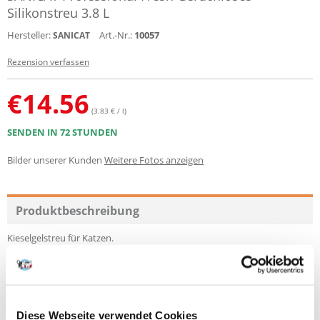
Silikonstreu 3.8 L
Hersteller:
Art.-Nr.:
10057
SANICAT
Rezension verfassen
€
14.56
(3.83 € / l)
SENDEN IN 72 STUNDEN
Bilder unserer Kunden
Weitere Fotos anzeigen
Produktbeschreibung
Kieselgelstreu für Katzen.
Kieselgel ist ein stark absorbierendes, staubfreies Material. Die Streu ist
extrem leicht, klebt nicht an den Pfoten der Katze und schwimmt nicht
außerhalb der Katzentoilette. Es neutralisiert schnell den Uringeruch
und absorbiert stark die Feuchtigkeit.
Der natürliche Geruch - ohne zugesetzte Aromen - sorgt für eine hohe
Akzeptanz selbst bei wählerischen Katzen.
Diese Webseite verwendet Cookies