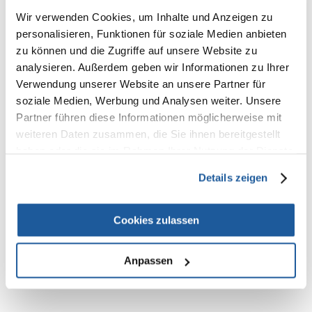
Wir verwenden Cookies, um Inhalte und Anzeigen zu
Merkmale:
personalisieren, Funktionen für soziale Medien anbieten
- leicht
zu können und die Zugriffe auf unsere Website zu
- staubfrei
analysieren. Außerdem geben wir Informationen zu Ihrer
- besonders saugfähig
- verklumpt nicht
Verwendung unserer Website an unsere Partner für
soziale Medien, Werbung und Analysen weiter. Unsere
Partner führen diese Informationen möglicherweise mit
Empfohlene Verwendung:
weiteren Daten zusammen, die Sie ihnen bereitgestellt
Entsorgen Sie die Streu aus der Katzentoilette täglich im Müll. Mischen
haben oder die sie im Rahmen Ihrer Nutzung der Dienste
Sie das feuchte Granulat mit dem Rest der Streu.
gesammelt haben.
Eine Packung reicht für die Anwendung bei einer Katze für etwa eine
Details zeigen
Woche. Nach dieser Zeit ist es ratsam, die gesamte Katzentoilette zu
leeren, sie gründlich zu waschen und dann mit neuer Streu zu füllen.
Cookies zulassen
Anpassen
NEUE NACHRICHT