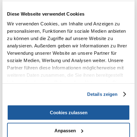
Diese Webseite verwendet Cookies
100% KUNDEN EMPFEHLEN DIESES PRODUKT
Wir verwenden Cookies, um Inhalte und Anzeigen zu
personalisieren, Funktionen für soziale Medien anbieten
REZENSION VERFASSEN
Recommend
zu können und die Zugriffe auf unsere Website zu
analysieren. Außerdem geben wir Informationen zu Ihrer
Produktbeschreibung
Verwendung unserer Website an unsere Partner für
soziale Medien, Werbung und Analysen weiter. Unsere
Kardierkamm zum Auskämmen der Unterwolle bei Haustieren.
Partner führen diese Informationen möglicherweise mit
Empfohlen für kleine Hunde, stark haarende oder langhaarige Katzen
weiteren Daten zusammen, die Sie ihnen bereitgestellt
mit Unterwolle.
Mit Holzgriff
haben oder die sie im Rahmen Ihrer Nutzung der Dienste
Verchromter Sockel
gesammelt haben.
Extrem weiche Drahtborsten
Details zeigen
Mit einem Kamm zum Reinigen des Kammes von ausgezogenen
Borsten.
Cookies zulassen
Abmessungen: 6 x 13 cm
Anpassen