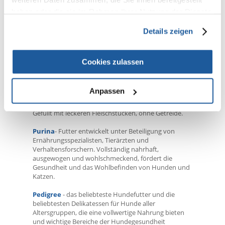
spezielle Tiernahrungslinie unterstützt die Tiere
haben oder die sie im Rahmen Ihrer Nutzung der Dienste
dabei, sich schneller zu genesen.
gesammelt haben.
Details zeigen
Bosch i Bosch Sanabelle
- Premium-
Qualitätsnahrung aus deutscher Produktion mit
sorgfältig ausgewählten Zutaten, die den
Erwartungen von Hunden und Katzen gerecht wird,
Cookies zulassen
unabhängig von Alter, Geschlecht und individuellen
Bedürfnissen.
Anpassen
Brit
- Premiumfutter in Top-Qualität für Hunde und
Katzen, abgestimmt auf Alter und Gewicht der Tiere.
Gefüllt mit leckeren Fleischstücken, ohne Getreide.
Purina
- Futter entwickelt unter Beteiligung von
Ernährungsspezialisten, Tierärzten und
Verhaltensforschern. Vollständig nahrhaft,
ausgewogen und wohlschmeckend, fördert die
Gesundheit und das Wohlbefinden von Hunden und
Katzen.
Pedigree
- das beliebteste Hundefutter und die
beliebtesten Delikatessen für Hunde aller
Altersgruppen, die eine vollwertige Nahrung bieten
und wichtige Bereiche der Hundegesundheit