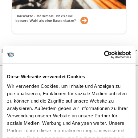
Hauskatze - Merkmale. Ist es eine
bessere Wahl als eine Rassenkatze?
FERA24.AT: Shop mit Lebensmitteln und Zubehör
für Tiere
Diese Webseite verwendet Cookies
In unserem Shop finden Sie mehr als 13.000 Produkte,
die alle Bedürfnisse Ihres Haustieres erfüllen - Hunde,
Wir verwenden Cookies, um Inhalte und Anzeigen zu
Katzen, Fische, Hamster, Meerschweinchen,
personalisieren, Funktionen für soziale Medien anbieten
Kaninchen, Schildkröten oder Kanarienvögel.
zu können und die Zugriffe auf unsere Website zu
analysieren. Außerdem geben wir Informationen zu Ihrer
Verwendung unserer Website an unsere Partner für
soziale Medien, Werbung und Analysen weiter. Unsere
Royal Canin
- beliebte Nahrung für Hunde und
Katzen jedes Alters, entwickelt entsprechend der
Partner führen diese Informationen möglicherweise mit
Rasse und des Lebensstils jedes Haustieres. Eine
weiteren Daten zusammen, die Sie ihnen bereitgestellt