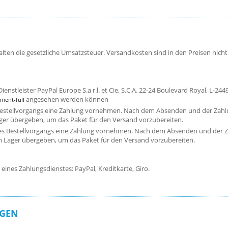
halten die gesetzliche Umsatzsteuer. Versandkosten sind in den Preisen nic
ienstleister PayPal Europe S.a r.l. et Cie, S.C.A. 22-24 Boulevard Royal, L-2
angesehen werden können
ment-full
estellvorgangs eine Zahlung vornehmen. Nach dem Absenden und der Zahlung
ger übergeben, um das Paket für den Versand vorzubereiten.
des Bestellvorgangs eine Zahlung vornehmen. Nach dem Absenden und der Zah
m Lager übergeben, um das Paket für den Versand vorzubereiten.
eines Zahlungsdienstes: PayPal, Kreditkarte, Giro.
NGEN