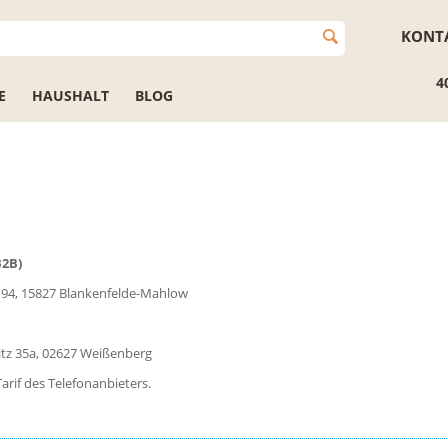
KONT
4
E
HAUSHALT
BLOG
2B)
 94, 15827 Blankenfelde-Mahlow
tz 35a, 02627 Weißenberg
arif des Telefonanbieters.