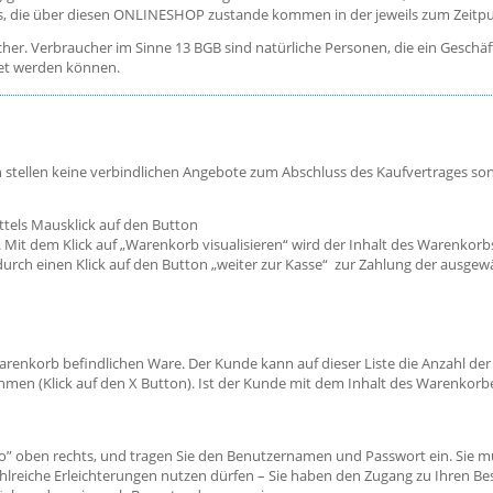
s, die über diesen ONLINESHOP zustande kommen in der jeweils zum Zeitpu
ucher. Verbraucher im Sinne 13 BGB sind natürliche Personen, die ein Gesch
net werden können.
 stellen keine verbindlichen Angebote zum Abschluss des Kaufvertrages so
tels Mausklick auf den Button
Mit dem Klick auf „Warenkorb visualisieren“ wird der Inhalt des Warenkorb
 durch einen Klick auf den Button „weiter zur Kasse“ zur Zahlung der ausge
Warenkorb befindlichen Ware. Der Kunde kann auf dieser Liste die Anzahl de
n (Klick auf den X Button). Ist der Kunde mit dem Inhalt des Warenkorbes
to” oben rechts, und tragen Sie den Benutzernamen und Passwort ein. Sie m
hlreiche Erleichterungen nutzen dürfen – Sie haben den Zugang zu Ihren Be