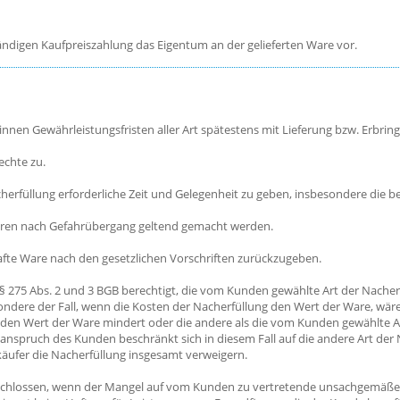
lständigen Kaufpreiszahlung das Eigentum an der gelieferten Ware vor.
innen Gewährleistungsfristen aller Art spätestens mit Lieferung bzw. Erbri
echte zu.
cherfüllung erforderliche Zeit und Gelegenheit zu geben, insbesondere di
hren nach Gefahrübergang geltend gemacht werden.
hafte Ware nach den gesetzlichen Vorschriften zurückzugeben.
 275 Abs. 2 und 3 BGB berechtigt, die vom Kunden gewählte Art der Nacher
ndere der Fall, wenn die Kosten der Nacherfüllung den Wert der Ware, wäre 
den Wert der Ware mindert oder die andere als die vom Kunden gewählte Ar
nspruch des Kunden beschränkt sich in diesem Fall auf die andere Art der N
äufer die Nacherfüllung insgesamt verweigern.
schlossen, wenn der Mangel auf vom Kunden zu vertretende unsachgemäße 