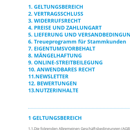
1. GELTUNGSBEREICH
2. VERTRAGSSCHLUSS
3. WIDERRUFSRECHT
4. PREISE UND ZAHLUNGART
5. LIEFERUNG UND VERSANDBEDINGU
6. Treueprogramm für Stammkunden
7. EIGENTUMSVORBEHALT
8. MÄNGELHAFTUNG
9. ONLINE-STREITBEILEGUNG
10. ANWENDBARES RECHT
11.NEWSLETTER
12. BEWERTUNGEN
13.NUTZERINHALTE
1 GELTUNGSBEREICH
1.1.Die folgenden Allgemeinen Geschäftsbedingungen (AGB)