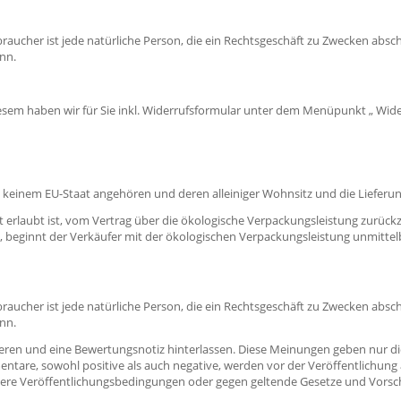
braucher ist jede natürliche Person, die ein Rechtsgeschäft zu Zwecken absc
nn.
iesem haben wir für Sie inkl. Widerrufsformular unter dem Menüpunkt „ Wider
e keinem EU-Staat angehören und deren alleiniger Wohnsitz und die Lieferun
t erlaubt ist, vom Vertrag über die ökologische Verpackungsleistung zurück
, beginnt der Verkäufer mit der ökologischen Verpackungsleistung unmittelb
braucher ist jede natürliche Person, die ein Rechtsgeschäft zu Zwecken absc
nn.
eren und eine Bewertungsnotiz hinterlassen. Diese Meinungen geben nur di
ntare, sowohl positive als auch negative, werden vor der Veröffentlichung 
nsere Veröffentlichungsbedingungen oder gegen geltende Gesetze und Vorsch