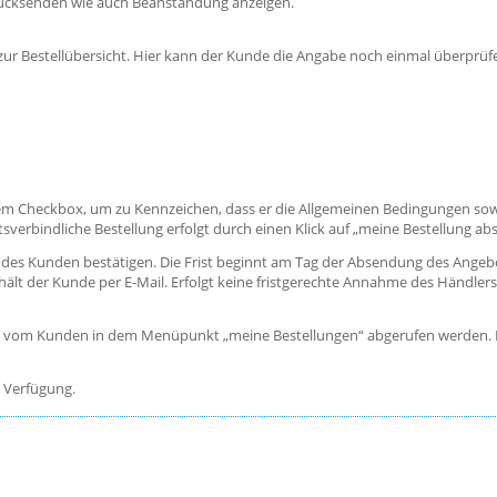
ücksenden wie auch Beanstandung anzeigen.
zur Bestellübersicht. Hier kann der Kunde die Angabe noch einmal überprüf
em Checkbox, um zu Kennzeichen, dass er die Allgemeinen Bedingungen sowi
erbindliche Bestellung erfolgt durch einen Klick auf „meine Bestellung a
ng des Kunden bestätigen. Die Frist beginnt am Tag der Absendung des Ange
hält der Kunde per E-Mail. Erfolgt keine fristgerechte Annahme des Händler
nn vom Kunden in dem Menüpunkt „meine Bestellungen“ abgerufen werden. Mi
r Verfügung.