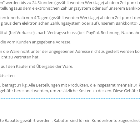
n" werden bis zu 24 Stunden (gezählt werden Werktage) ab dem Zeitpunkt de
estellung (aus dem elektronischen Zahlungssystem oder auf unserem Bankko
en innerhalb von 4 Tagen (gezählt werden Werktage) ab dem Zeitpunkt der 
lung (aus dem elektronischen Zahlungssystem oder auf unserem Bankkonto) 
itut (bei Vorkasse) , nach Vertragsschluss (bei PayPal, Rechnung, Nachnah
 an die vom Kunden angegebene Adresse.
 die Ware nicht unter der angegebenen Adresse nicht zugestellt werden kon
cht zu vertreten hat.
 auf den Käufer mit Übergabe der Ware.
ktseiten
 beträgt 31 kg. Alle Bestellungen mit Produkten, die insgesamt mehr als 31
sgebühr berechnet werden, um zusätzliche Kosten zu decken. Diese Gebühr be
te Rabatte gewährt werden . Rabatte sind für ein Kundenkonto zugeordnet.