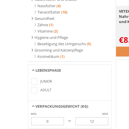
Nassfutter
(4)
VETE
Tierarztfutter
(18)
Nahr
Gesundheit
und 
Zähne
(1)
Vitamine
(2)
€
8
Hygiene und Pflege
Beseitigung des Uringeruchs
(5)
Grooming und Katzenpflege
Kosmetikum
(1)
LEBENSPHASE
Keine Artikel gefunden, die mit den
Suchkriterien übereinstimmen
JUNIOR
ADULT
VERPACKUNGSGEWICHT (KG)
MIN
MAX
–