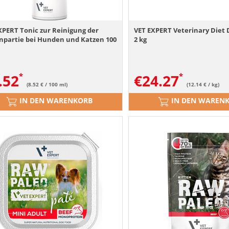
PERT Tonic zur Reinigung der
VET EXPERT Veterinary Diet 
npartie bei Hunden und Katzen 100
2 kg
.52
€
24.27
(8.52 € / 100 ml)
(12.14 € / kg)
IN DEN WARENKORB
IN DEN WAREN