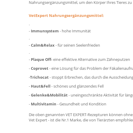
Nahrungsergänzungsmittel, um den Körper Ihres Tieres zu un
VetExpert Nahrungsergänzungsmittel:
.
-
Immunsystem
- hohe Immunität
.
-
Calm&Relax
- für seinen Seelenfrieden
.
-
Plaque Off-
eine effektive Alternative zum Zähneputzen
-
Coprovet
- eine Lösung für das Problem der Fäkalienauf
-
Trichocat
- stoppt Erbrechen, das durch die Ausscheidun
-
Haut&Fell
- schönes und glänzendes Fell
-
Gelenke&Mobilität
- uneingeschränkte Aktivität für läng
-
Multivitamin
- Gesundheit und Kondition
Die oben genannten VET EXPERT-Rezepturen können ohne 
Vet Expert - ist die Nr.1 Marke, die von Tierärzten empfohle