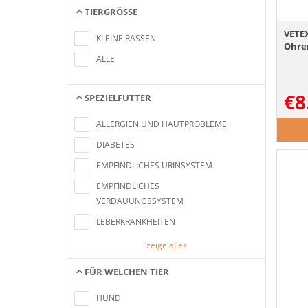
TIERGRÖSSE
Keine Artikel gefunden, die mit den
VETE
Suchkriterien übereinstimmen
KLEINE RASSEN
Ohre
ALLE
€
8
SPEZIELFUTTER
Keine Artikel gefunden, die mit den
Suchkriterien übereinstimmen
ALLERGIEN UND HAUTPROBLEME
DIABETES
EMPFINDLICHES URINSYSTEM
EMPFINDLICHES
VERDAUUNGSSYSTEM
LEBERKRANKHEITEN
zeige alles
FÜR WELCHEN TIER
Keine Artikel gefunden, die mit den
Suchkriterien übereinstimmen
HUND