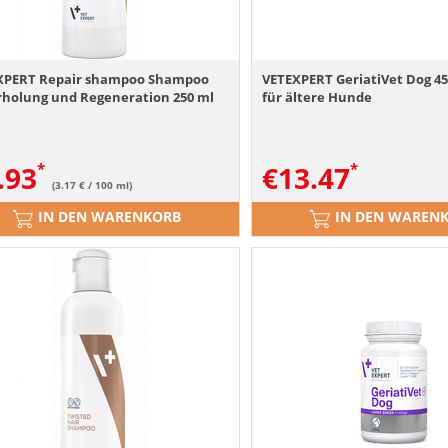
XPERT Repair shampoo Shampoo
VETEXPERT GeriatiVet Dog 45
rholung und Regeneration 250 ml
für ältere Hunde
.93
€
13.47
(3.17 € / 100 ml)
IN DEN WARENKORB
IN DEN WAREN