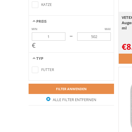
KATZE
VETEX
PREIS
Auge
ml
MIN
MAX
–
€
€
8
TYP
Keine Artikel gefunden, die mit den
Suchkriterien übereinstimmen
FUTTER
FILTER ANWENDEN
ALLE FILTER ENTFERNEN