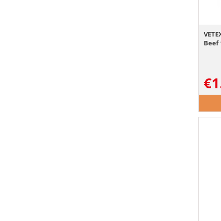
VETE
Beef 
€
1