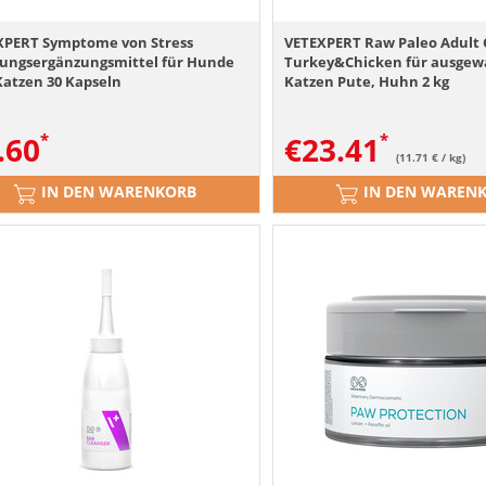
XPERT Symptome von Stress
VETEXPERT Raw Paleo Adult 
ungsergänzungsmittel für Hunde
Turkey&Chicken für ausge
Katzen 30 Kapseln
Katzen Pute, Huhn 2 kg
.60
€
23.41
(11.71 € / kg)
IN DEN WARENKORB
IN DEN WAREN