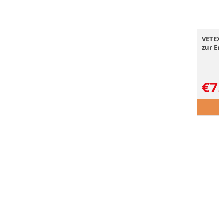
VETE
zur E
€
7