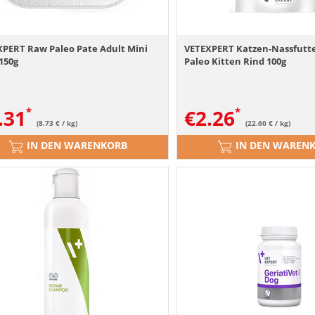
XPERT Raw Paleo Pate Adult Mini
VETEXPERT Katzen-Nassfutt
150g
Paleo Kitten Rind 100g
.31
€
2.26
(8.73 € / kg)
(22.60 € / kg)
IN DEN WARENKORB
IN DEN WAREN