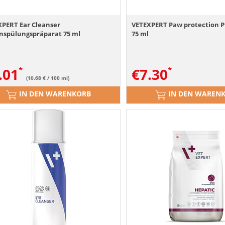
XPERT Ear Cleanser
VETEXPERT Paw protection P
nspülungspräparat 75 ml
75 ml
.01
€
7.30
(10.68 € / 100 ml)
IN DEN WARENKORB
IN DEN WAREN