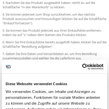
3. Nachdem Sie das Produkt ausgewählt haben, reicht es, auf die
Schaltfläche "In den Warenkorb" zu klicken.
4. Sie können jederzeit zum Shop zurückkehren, um das nächste
Produkt auszusuchen und hinzuzufügen (klicken Sie auf die Schaltfläche
"Einkauf fortsetzen").
5. Sie können das Produkt jederzeit aus Ihrer Einkaufsliste entfernen,
indem Sie auf "x" neben dem Namen des Produkts klicken.
6. Wenn Sie Ihre Einkaufsliste bereits ausgefüllt haben, klicken Sie auf die
Schaltfläche "Bestellung aufgeben".
7. Geben Sie Ihre Daten und Versanddaten an, um Ihre Bestellung
zusammenzustellen und wählen Sie die Lieferform aus.
8. Wenn Sie bereits ein Konto bei uns haben, werden Ihre Daten
automatisch eingefügt, überprüfen Sie nur ihre Richtigkeit und fügen Sie
möglicherweise Informationen hinzu, die wir benötigen, um Ihre
Bestellung zu bearbeiten.
Diese Webseite verwendet Cookies
9. Wählen Sie die Zahlungsmöglichkeit aus.
Wir verwenden Cookies, um Inhalte und Anzeigen zu
Sie können Ihre Bestellung, die noch nicht bezahlt wurde, jederzeit
personalisieren, Funktionen für soziale Medien anbieten
ändern. Kontaktieren Sie uns diesbezüglich so schnell, wie möglich. Die
Lieferzeit von Bestellung wird um einen Zeitraum verlängert, bis Sie ein
zu können und die Zugriffe auf unsere Website zu
neues Produkt zur Lieferung hinfügen werden.
analysieren. Außerdem geben wir Informationen zu Ihrer