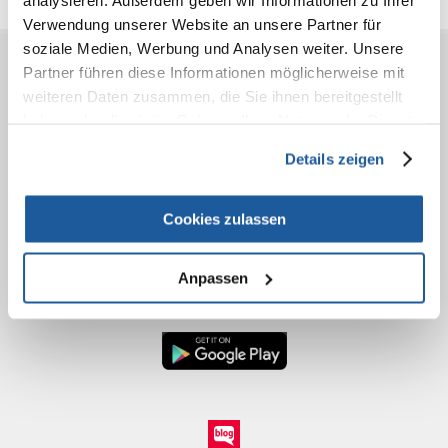
Verwendung unserer Website an unsere Partner für
soziale Medien, Werbung und Analysen weiter. Unsere
Partner führen diese Informationen möglicherweise mit
VOR DEM KAUF
weiteren Daten zusammen, die Sie ihnen bereitgestellt
haben oder die sie im Rahmen Ihrer Nutzung der Dienste
BESTELLEN
gesammelt haben.
Details zeigen
NACH DEM KAUF
Cookies zulassen
KONTAKT
Anpassen