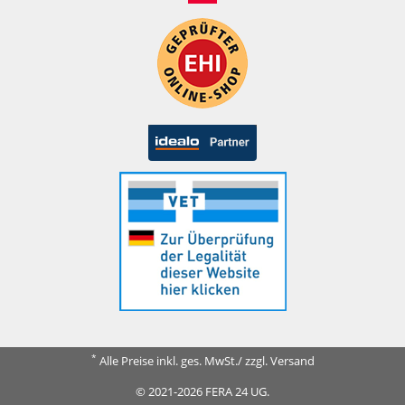
*
Alle Preise inkl. ges. MwSt./ zzgl. Versand
© 2021-2026 FERA 24 UG.