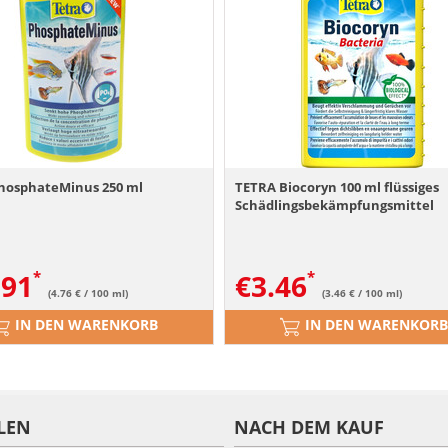
hosphateMinus 250 ml
TETRA Biocoryn 100 ml flüssiges
Schädlingsbekämpfungsmittel
.91
€
3.46
(4.76 € / 100 ml)
(3.46 € / 100 ml)
IN DEN WARENKORB
IN DEN WARENKORB
LEN
NACH DEM KAUF