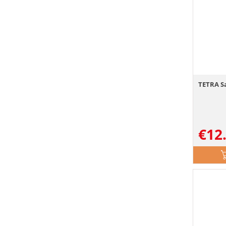
TETRA Sa
€
12