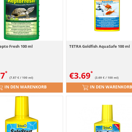
epto Fresh 100 ml
TETRA Goldfish AquaSafe 100 ml
87
€
3.69
(7.87 € / 100 ml)
(3.69 € / 100 ml)
IN DEN WARENKORB
IN DEN WARENKORB