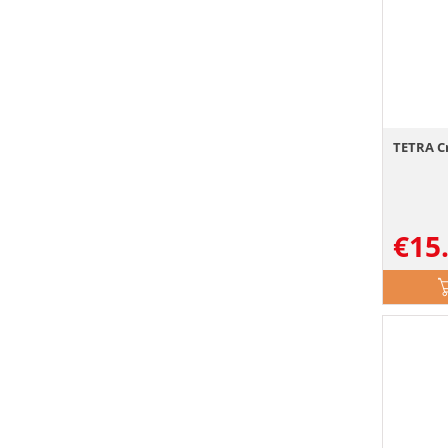
TETRA C
€
15