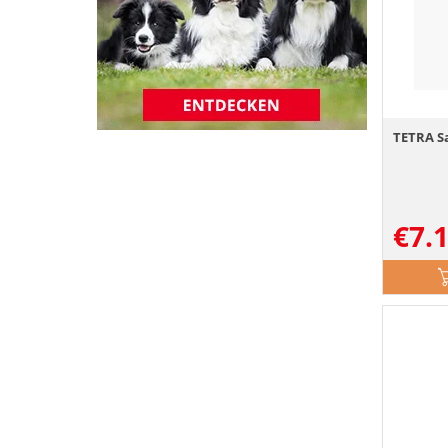
TETRA Sa
€
7.