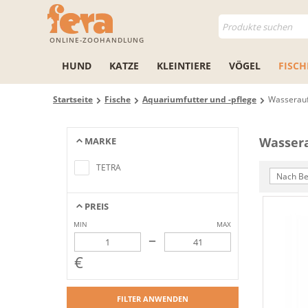
ONLINE-ZOOHANDLUNG
HUND
KATZE
KLEINTIERE
VÖGEL
FISCH
Startseite
Fische
Aquariumfutter und -pflege
Wasserauf
Wasser
MARKE
Keine Artikel gefunden, die mit den
Suchkriterien übereinstimmen
TETRA
Nach Be
PREIS
MIN
MAX
–
€
FILTER ANWENDEN