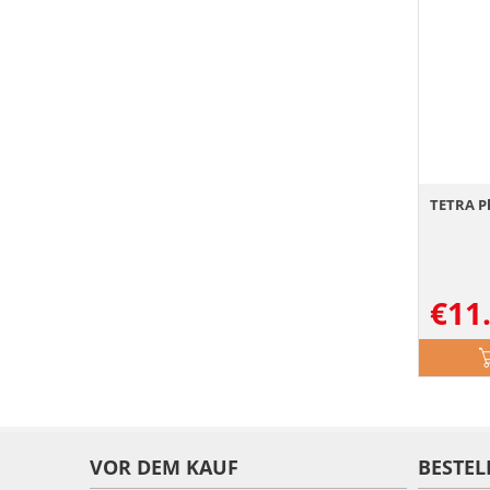
TETRA P
€
11
VOR DEM KAUF
BESTEL