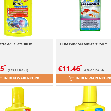
etta AquaSafe 100 ml
TETRA Pond SeasonStart 250 ml
85
€
11.46
(2.85 € / 100 ml)
(4.58 € / 100 ml)
IN DEN WARENKORB
IN DEN WARENKORB