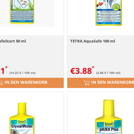
feStart 50 ml
TETRA AquaSafe 100 ml
11
€
3.88
(14.22 € / 100 ml)
(3.88 € / 100 ml)
IN DEN WARENKORB
IN DEN WARENKORB