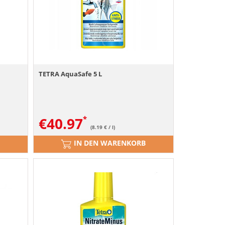
TETRA AquaSafe 5 L
€
40.97
(8.19 € / l)
IN DEN WARENKORB