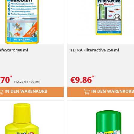
feStart 100 ml
TETRA Filteractive 250 ml
.70
€
9.86
(12.70 € / 100 ml)
IN DEN WARENKORB
IN DEN WARENKORB