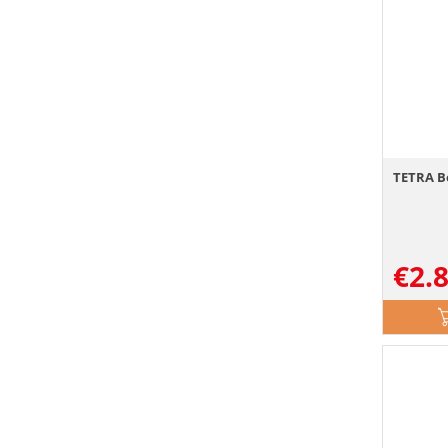
TETRA B
€
2.