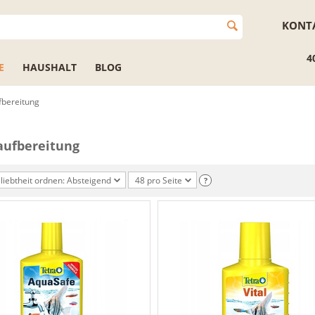
KONT
4
E
HAUSHALT
BLOG
bereitung
aufbereitung
liebtheit ordnen: Absteigend
48 pro Seite
?