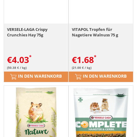
VERSELE-LAGA Crispy
VITAPOL Tropfen für
Crunchies Hay 75g
Nagetiere Walnuss 75 g
€
4.03
€
1.68
(50.38 € / kg)
(21.00 € / kg)
IN DEN WARENKORB
IN DEN WARENKORB