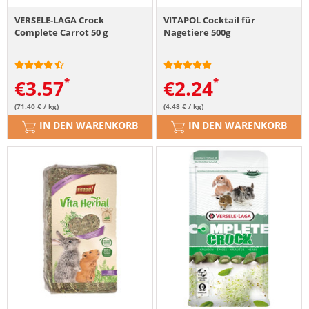
VERSELE-LAGA Crock
VITAPOL Cocktail für
Complete Carrot 50 g
Nagetiere 500g
€
3.57
€
2.24
(71.40 € / kg)
(4.48 € / kg)
IN DEN WARENKORB
IN DEN WARENKORB