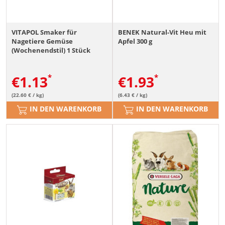
VITAPOL Smaker für
BENEK Natural-Vit Heu mit
Nagetiere Gemüse
Apfel 300 g
(Wochenendstil) 1 Stück
€
1.13
€
1.93
(22.60 € / kg)
(6.43 € / kg)
IN DEN WARENKORB
IN DEN WARENKORB