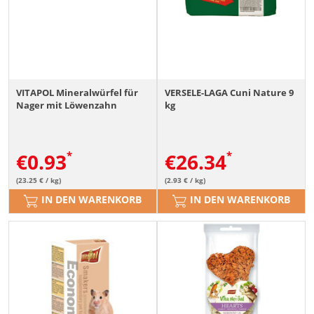
VITAPOL Mineralwürfel für
VERSELE-LAGA Cuni Nature 9
Nager mit Löwenzahn
kg
€
0.93
€
26.34
(23.25 € / kg)
(2.93 € / kg)
IN DEN WARENKORB
IN DEN WARENKORB