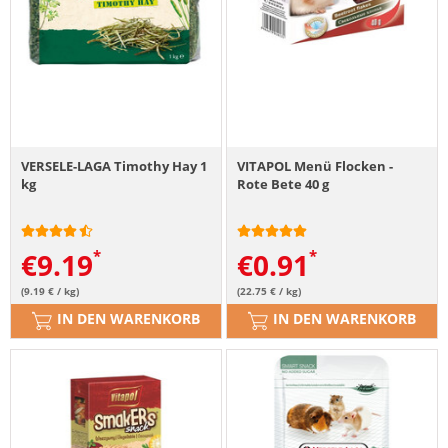
VERSELE-LAGA Timothy Hay 1
VITAPOL Menü Flocken -
kg
Rote Bete 40 g
€
9.19
€
0.91
(9.19 € / kg)
(22.75 € / kg)
IN DEN WARENKORB
IN DEN WARENKORB