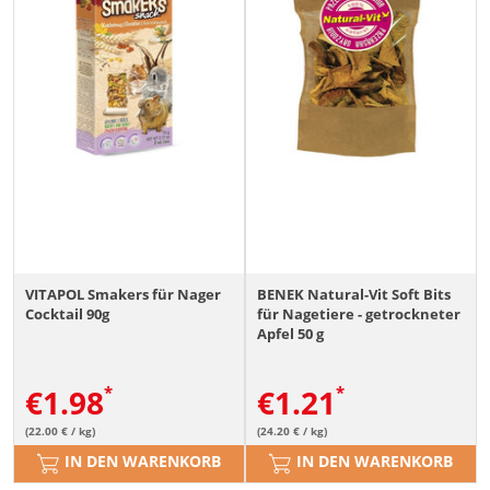
VITAPOL Smakers für Nager
BENEK Natural-Vit Soft Bits
Cocktail 90g
für Nagetiere - getrockneter
Apfel 50 g
€
1.98
€
1.21
(22.00 € / kg)
(24.20 € / kg)
IN DEN WARENKORB
IN DEN WARENKORB