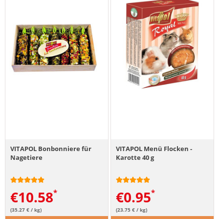
VITAPOL Bonbonniere für
VITAPOL Menü Flocken -
Nagetiere
Karotte 40 g
€
10.58
€
0.95
(35.27 € / kg)
(23.75 € / kg)