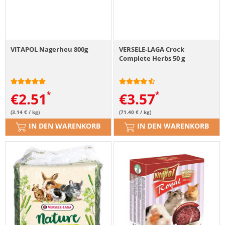
VITAPOL Nagerheu 800g
VERSELE-LAGA Crock
Complete Herbs 50 g
€
2.51
€
3.57
(3.14 € / kg)
(71.40 € / kg)
IN DEN WARENKORB
IN DEN WARENKORB