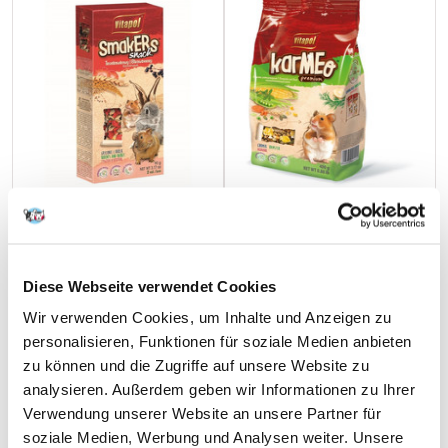
Diese Webseite verwendet Cookies
VITAPOL Smakers für
VITAPOL Hamsterfutter 400g
Wir verwenden Cookies, um Inhalte und Anzeigen zu
Nagetiere-Erdbeere 2 Stück
personalisieren, Funktionen für soziale Medien anbieten
zu können und die Zugriffe auf unsere Website zu
analysieren. Außerdem geben wir Informationen zu Ihrer
€
2.15
€
1.66
Verwendung unserer Website an unsere Partner für
(4.15 € / kg)
soziale Medien, Werbung und Analysen weiter. Unsere
IN DEN WARENKORB