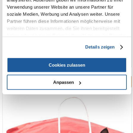
Verwendung unserer Website an unsere Partner für
soziale Medien, Werbung und Analysen weiter. Unsere
Partner führen diese Informationen möglicherweise mit
weiteren Daten zusammen, die Sie ihnen bereitgestellt
haben oder die sie im Rahmen Ihrer Nutzung der Dienste
gesammelt haben.
Details zeigen
Cookies zulassen
Reisezubehör
Anpassen