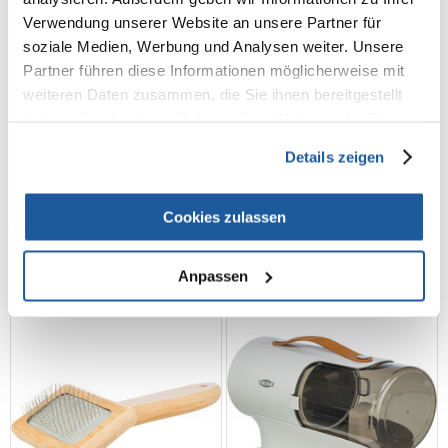
Verwendung unserer Website an unsere Partner für
soziale Medien, Werbung und Analysen weiter. Unsere
Partner führen diese Informationen möglicherweise mit
weiteren Daten zusammen, die Sie ihnen bereitgestellt
haben oder die sie im Rahmen Ihrer Nutzung der Dienste
TRIXIE Weiche Bürste 9x13
TRIXIE Weiche Bürste 12x16
gesammelt haben.
cm
cm
Details zeigen
Cookies zulassen
€
3.09
€
6.09
IN DEN WARENKORB
IN DEN WARENKORB
Anpassen