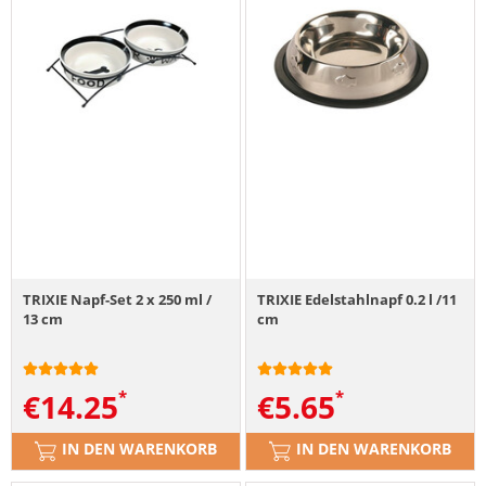
TRIXIE Napf-Set 2 x 250 ml /
TRIXIE Edelstahlnapf 0.2 l /11
13 cm
cm
€
14.25
€
5.65
IN DEN WARENKORB
IN DEN WARENKORB