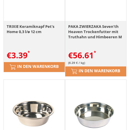
TRIXIE Keramiknapf Pet's
PAKA ZWIERZAKA Seven’th
Home 0,3 l/ø 12 cm
Heaven Trockenfutter mit
Truthahn und Himbeeren M
9 kg
€
3.39
€
56.61
(6.29 € / kg)
IN DEN WARENKORB
IN DEN WARENKORB