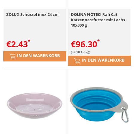
ZOLUX Schüssel inox 24 cm
DOLINA NOTECI Rafi Cat
Katzennassfutter mit Lachs
10x300 g
€
2.43
€
96.30
(32.10 € / kg)
IN DEN WARENKORB
IN DEN WARENKORB