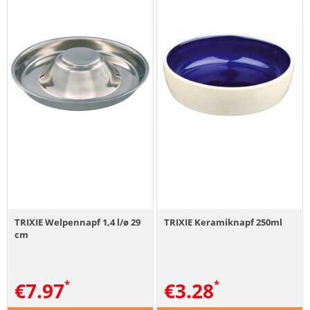
TRIXIE Welpennapf 1,4 l/ø 29
TRIXIE Keramiknapf 250ml
cm
€
7.97
€
3.28