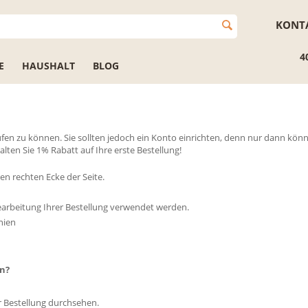
KONT
4
E
HAUSHALT
BLOG
aufen zu können. Sie sollten jedoch ein Konto einrichten, denn nur dann k
ten Sie 1% Rabatt auf Ihre erste Bestellung!
ren rechten Ecke der Seite.
Bearbeitung Ihrer Bestellung verwendet werden.
nien
n?
r Bestellung durchsehen.