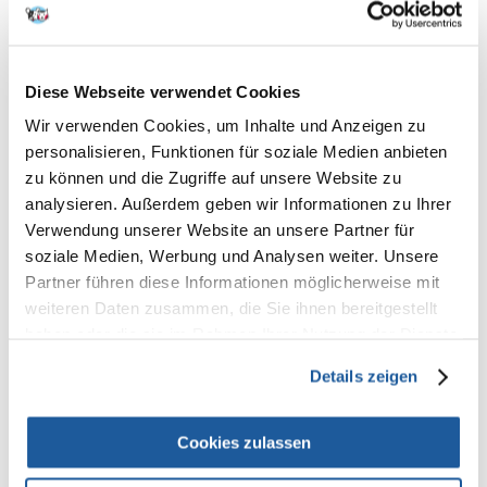
TETRA Pond AlgoRem 3 l
TETRA Pond AlgoRem
Diese Webseite verwendet Cookies
preparat do oczka wodnego
Präparat zur Bekämpfung
usuwający glony
von Planktonalgen im
Wir verwenden Cookies, um Inhalte und Anzeigen zu
planktonowe
Gartenteich 250 ml + GRATIS
personalisieren, Funktionen für soziale Medien anbieten
POND Sticks Beutel
€
63.99
€
6.48
zu können und die Zugriffe auf unsere Website zu
analysieren. Außerdem geben wir Informationen zu Ihrer
IN DEN WARENKORB
IN DEN WARENKORB
Verwendung unserer Website an unsere Partner für
soziale Medien, Werbung und Analysen weiter. Unsere
Partner führen diese Informationen möglicherweise mit
weiteren Daten zusammen, die Sie ihnen bereitgestellt
haben oder die sie im Rahmen Ihrer Nutzung der Dienste
gesammelt haben.
Details zeigen
Cookies zulassen