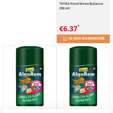
TETRA Pond WaterBalance
250 ml
€
6.37
IN DEN WARENKORB