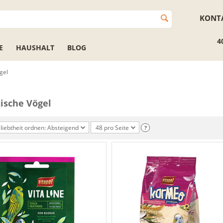
KONT
4
E
HAUSHALT
BLOG
gel
tische Vögel
liebtheit ordnen: Absteigend
48 pro Seite
?