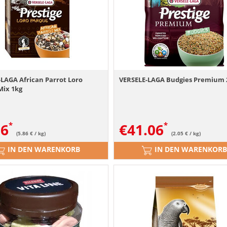
LAGA African Parrot Loro
VERSELE-LAGA Budgies Premium 
Mix 1kg
86
€
41.06
(5.86 € / kg)
(2.05 € / kg)
IN DEN WARENKORB
IN DEN WARENKORB