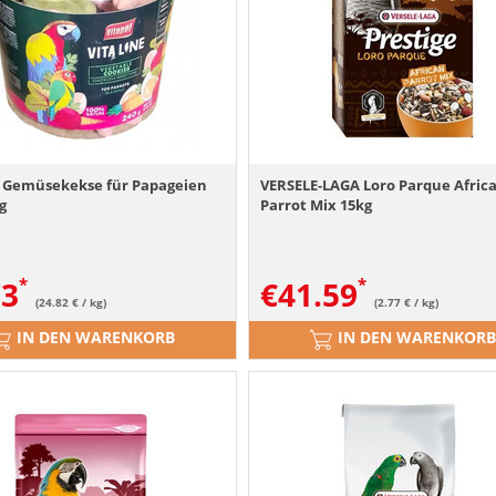
 Gemüsekekse für Papageien
VERSELE-LAGA Loro Parque Afric
 g
Parrot Mix 15kg
73
€
41.59
(24.82 € / kg)
(2.77 € / kg)
IN DEN WARENKORB
IN DEN WARENKORB