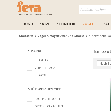
ONLINE-ZOOHANDLUNG
HUND
KATZE
KLEINTIERE
VÖGEL
FISCH
Startseite
Vögel
Vogelfutter und Snacks
für exotische Vö
für exo
MARKE
Keine Artikel gefunden, die mit den
Suchkriterien übereinstimmen
BEAPHAR
Nach Be
VERSELE-LAGA
VITAPOL
FÜR WELCHEN TIER
Keine Artikel gefunden, die mit den
Suchkriterien übereinstimmen
EXOTISCHE VÖGEL
GROSSE PAPAGEIEN