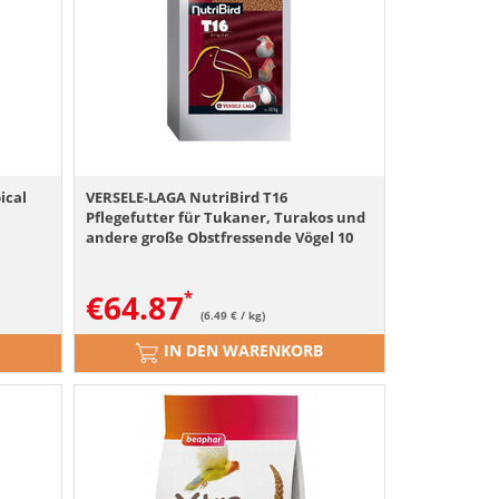
ical
VERSELE-LAGA NutriBird T16
Pflegefutter für Tukaner, Turakos und
andere große Obstfressende Vögel 10
kg
€
64.87
(6.49 € / kg)
IN DEN WARENKORB