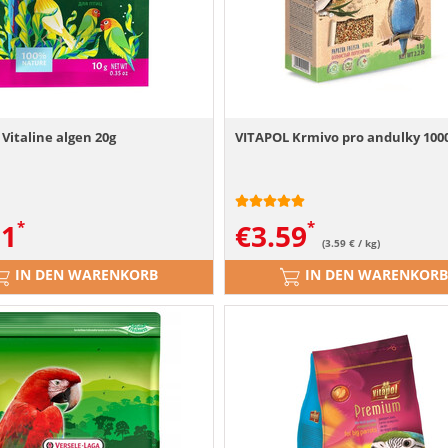
Vitaline algen 20g
VITAPOL Krmivo pro andulky 100
01
€
3.59
(3.59 € / kg)
IN DEN WARENKORB
IN DEN WARENKORB