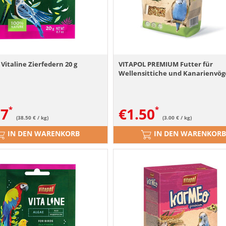
Vitaline Zierfedern 20 g
VITAPOL PREMIUM Futter für
Wellensittiche und Kanarienvög
77
€
1.50
(38.50 € / kg)
(3.00 € / kg)
IN DEN WARENKORB
IN DEN WARENKORB