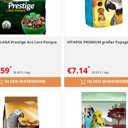
-LAGA Prestige Ara Loro Parque
VITAPOL PREMIUM großer Papage
.59
€
7.14
(6.80 € / kg)
(9.52 € / kg)
IN DEN WARENKORB
IN DEN WARENKORB