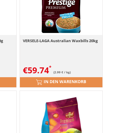
0g
VERSELE-LAGA Australian Waxbills 20kg
€
59.74
(2.99 € / kg)
IN DEN WARENKORB