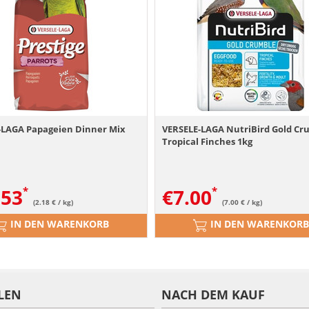
-LAGA Papageien Dinner Mix
VERSELE-LAGA NutriBird Gold Cr
Tropical Finches 1kg
.53
€
7.00
(2.18 € / kg)
(7.00 € / kg)
IN DEN WARENKORB
IN DEN WARENKORB
LEN
NACH DEM KAUF