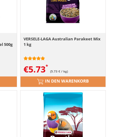
VERSELE-LAGA Australian Parakeet Mix
el 500g
1 kg
€
5.73
(5.73 € / kg)
IN DEN WARENKORB