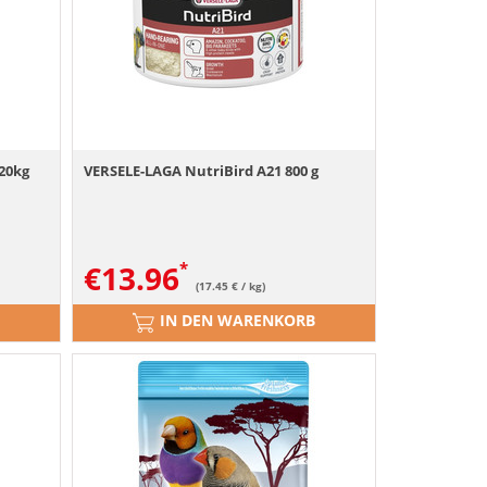
20kg
VERSELE-LAGA NutriBird A21 800 g
€
13.96
(17.45 € / kg)
IN DEN WARENKORB