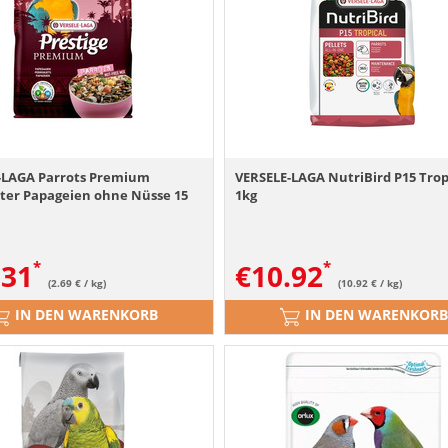
-LAGA Parrots Premium
VERSELE-LAGA NutriBird P15 Trop
tter Papageien ohne Nüsse 15
1kg
.31
€
10.92
(2.69 € / kg)
(10.92 € / kg)
IN DEN WARENKORB
IN DEN WARENKORB