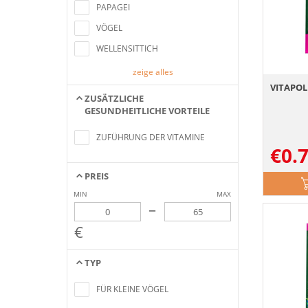
PAPAGEI
VÖGEL
WELLENSITTICH
zeige alles
VITAPOL 
ZUSÄTZLICHE
GESUNDHEITLICHE VORTEILE
Keine Artikel gefunden, die mit den
Suchkriterien übereinstimmen
ZUFÜHRUNG DER VITAMINE
€
0.
PREIS
MIN
MAX
–
€
TYP
Keine Artikel gefunden, die mit den
Suchkriterien übereinstimmen
FÜR KLEINE VÖGEL