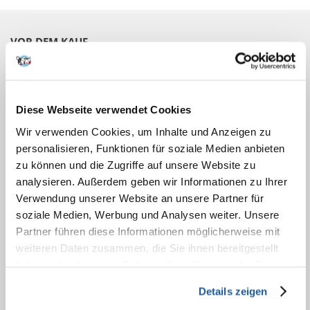
VOR DEM KAUF
AGB
Datenschutzerklärung
Impressum
Diese Webseite verwendet Cookies
Online Streitbeilegung
Wir verwenden Cookies, um Inhalte und Anzeigen zu
Treue-Rabatt für Stammkunden
personalisieren, Funktionen für soziale Medien anbieten
Versandkosten
zu können und die Zugriffe auf unsere Website zu
Abwicklungszeiten
analysieren. Außerdem geben wir Informationen zu Ihrer
Zahlungsarten
Verwendung unserer Website an unsere Partner für
Registrieren
App Fera
soziale Medien, Werbung und Analysen weiter. Unsere
Partner führen diese Informationen möglicherweise mit
weiteren Daten zusammen, die Sie ihnen bereitgestellt
BESTELLEN
haben oder die sie im Rahmen Ihrer Nutzung der Dienste
gesammelt haben.
Angaben zur Bestellung
Details zeigen
Bankkontonummer