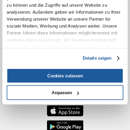
zu können und die Zugriffe auf unsere Website zu
Bestätigung der Bestellung
analysieren. Außerdem geben wir Informationen zu Ihrer
Einloggen ins Konto
Verwendung unserer Website an unsere Partner für
Ihre Bestellung
soziale Medien, Werbung und Analysen weiter. Unsere
Partner führen diese Informationen möglicherweise mit
NACH DEM KAUF
weiteren Daten zusammen, die Sie ihnen bereitgestellt
haben oder die sie im Rahmen Ihrer Nutzung der Dienste
Garantie und Service
gesammelt haben.
Rechnung
Details zeigen
Widerrufsbelehrung
Cookies zulassen
KONTAKT
Über uns
Anpassen
Kontakt