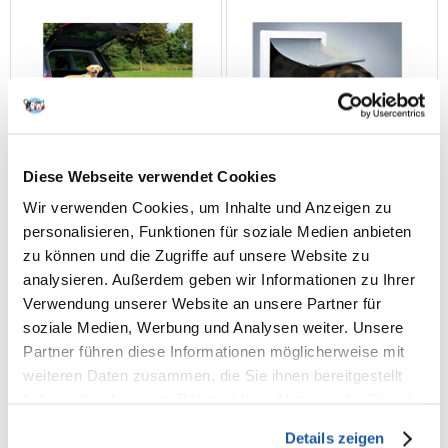
Diese Webseite verwendet Cookies
Wir verwenden Cookies, um Inhalte und Anzeigen zu
personalisieren, Funktionen für soziale Medien anbieten
zu können und die Zugriffe auf unsere Website zu
analysieren. Außerdem geben wir Informationen zu Ihrer
Verwendung unserer Website an unsere Partner für
TRIXIE Teleskop-Rampe
TRIXIE Hundetür S-M
Petwalk, Aluminium 43 × 100-
soziale Medien, Werbung und Analysen weiter. Unsere
180 cm
Partner führen diese Informationen möglicherweise mit
weiteren Daten zusammen, die Sie ihnen bereitgestellt
€
122.92
€
40.42
haben oder die sie im Rahmen Ihrer Nutzung der Dienste
gesammelt haben.
Details zeigen
IN DEN WARENKORB
IN DEN WARENKORB