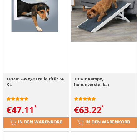
TRIXIE 2-Wege Freilauftür M-
TRIXIE Rampe,
XL
höhenverstellbar
€
47.11
€
63.22
IN DEN WARENKORB
IN DEN WARENKORB