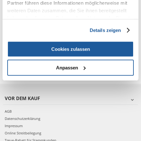
Partner führen diese Informationen möglicherweise mit
weiteren Daten zusammen, die Sie ihnen bereitgestellt
haben oder die sie im Rahmen Ihrer Nutzung der Dienste
TRIXIE Spielrolle
gesammelt haben.
Details zeigen
Cookies zulassen
€
1.79
IN DEN WARENKORB
Anpassen
VOR DEM KAUF
AGB
Datenschutzerklärung
Impressum
Online Streitbeilegung
Treue-Rabatt für Stammkunden