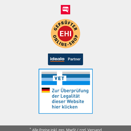
*
Alle Preise inkl. ges. MwSt./ zzgl. Versand