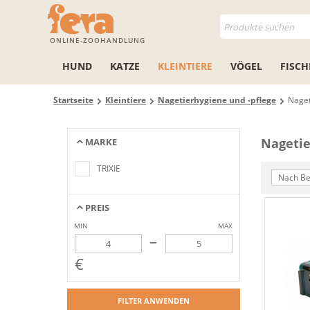
ONLINE-ZOOHANDLUNG
HUND
KATZE
KLEINTIERE
VÖGEL
FISCH
Startseite
Kleintiere
Nagetierhygiene und -pflege
Naget
Nagetie
MARKE
Keine Artikel gefunden, die mit den
Suchkriterien übereinstimmen
TRIXIE
Nach Be
PREIS
MIN
MAX
–
€
FILTER ANWENDEN