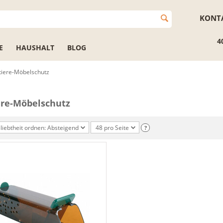
KONT
4
E
HAUSHALT
BLOG
iere-Möbelschutz
re-Möbelschutz
liebtheit ordnen: Absteigend
48 pro Seite
?