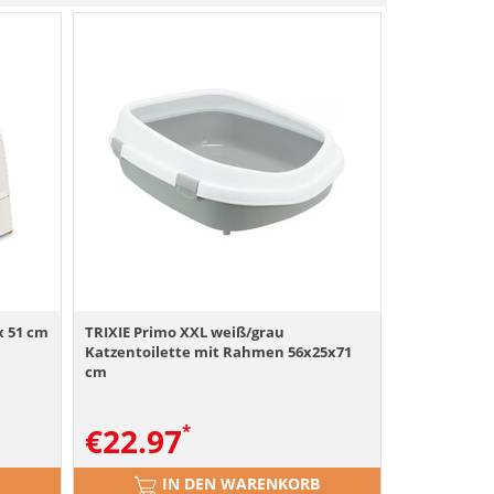
x 51 cm
TRIXIE Primo XXL weiß/grau
Katzentoilette mit Rahmen 56x25x71
cm
€
22.97
IN DEN WARENKORB