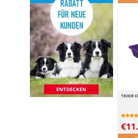
TRIXIE C
€
11