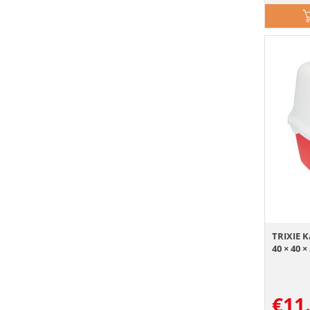
TRIXIE K
40 × 40 ×
€
11