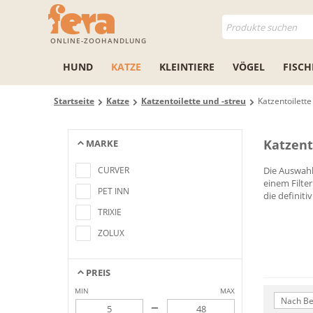
ONLINE-ZOOHANDLUNG
HUND
KATZE
KLEINTIERE
VÖGEL
FISCH
Startseite
Katze
Katzentoilette und -streu
Katzentoilette
Katzent
MARKE
Keine Artikel gefunden, die mit den
Suchkriterien übereinstimmen
CURVER
Die Auswahl 
einem Filter
PET INN
die definiti
TRIXIE
ZOLUX
PREIS
MIN
MAX
Nach Be
–