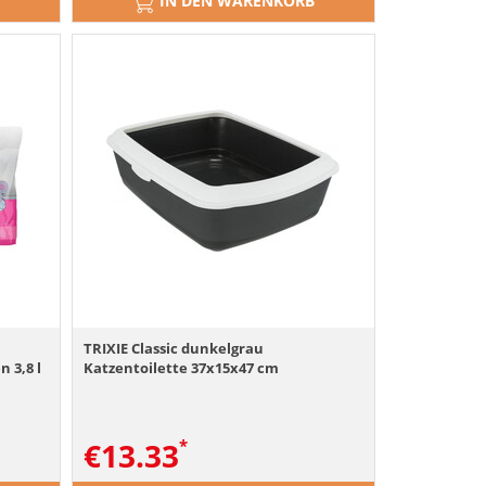
IN DEN WARENKORB
TRIXIE Classic dunkelgrau
 3,8 l
Katzentoilette 37x15x47 cm
€
13.33