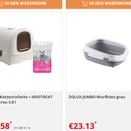
IN DEN WARENKORB
IN DEN WARENKORB
Katzentoilette + ARISTOCAT
ZOLUX JUMBO Wurfkiste grau
reu 3.8 l
.58
€
23.13
(11.99 € / l)