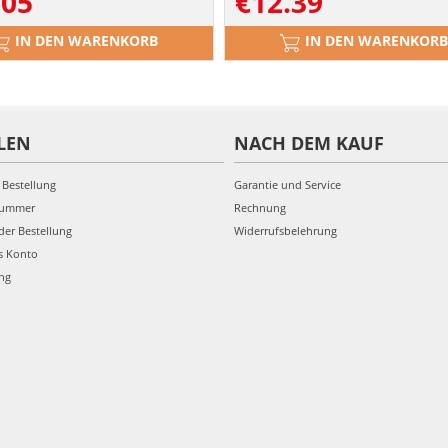
.05
€
12.39
IN DEN WARENKORB
IN DEN WARENKORB
LEN
NACH DEM KAUF
 Bestellung
Garantie und Service
nummer
Rechnung
der Bestellung
Widerrufsbelehrung
s Konto
ung