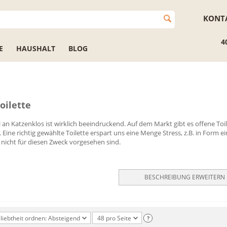
KONT
4
E
HAUSHALT
BLOG
oilette
an Katzenklos ist wirklich beeindruckend. Auf dem Markt gibt es offene Toil
. Eine richtig gewählte Toilette erspart uns eine Menge Stress, z.B. in Form 
v nicht für diesen Zweck vorgesehen sind.
BESCHREIBUNG ERWEITERN
liebtheit ordnen: Absteigend
48 pro Seite
?