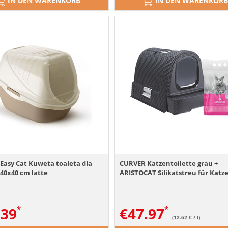
IN DEN WARENKORB
IN DEN WARENKORB
Easy Cat Kuweta toaleta dla
CURVER Katzentoilette grau +
40x40 cm latte
ARISTOCAT Silikatstreu für Katzen
.39
€
47.97
(12.62 € / l)