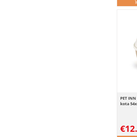
PET INN 
kota 54x
€
12