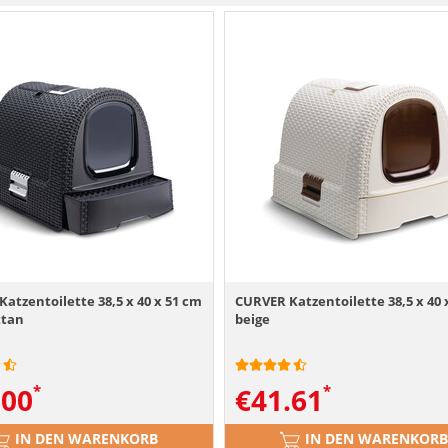
atzentoilette 38,5 x 40 x 51 cm
CURVER Katzentoilette 38,5 x 40 
ttan
beige
.00
€
41.61
IN DEN WARENKORB
IN DEN WARENKORB