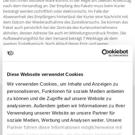
Die von Ihnen bestellte Ware kommt in der Regel am zweiten Arbeitstag
nach dem Versandtag an. Der Empfang des Pakets muss beim Kurier
bestätigt werden (schriftlich oder elektronisch). Im Falle der
Abwesenheit des Empfängers hinterlässt der Kurier eine Nachricht mit
dem Datum der Wiederaufnahme des Zustellversuchs. Sie können das
Paket auch persönlich bei der Zentrale des Kurierunternehmens
abholen, dessen Adresse Sie auch im Mitteilungsvordruck finden. Die
Aufbewahrungsfrist für den Versand beträgt 7 Werktage ab dem
zweiten Zustellversuch. Nach Ablauf dieser Frist und wegen
Antwortmangel des Empfängers sendet der Kurier Ihr Paket an uns
zurück.
Wir versenden Bestellungen nur in
Österreich
.
Taggenaue Lieferzeiten entnehmen Sie bitte den Produktseite
Diese Webseite verwendet Cookies
Wir verwenden Cookies, um Inhalte und Anzeigen zu
personalisieren, Funktionen für soziale Medien anbieten
VOR DEM KAUF
zu können und die Zugriffe auf unsere Website zu
analysieren. Außerdem geben wir Informationen zu Ihrer
Verwendung unserer Website an unsere Partner für
BESTELLEN
soziale Medien, Werbung und Analysen weiter. Unsere
Partner führen diese Informationen möglicherweise mit
NACH DEM KAUF
weiteren Daten zusammen, die Sie ihnen bereitgestellt