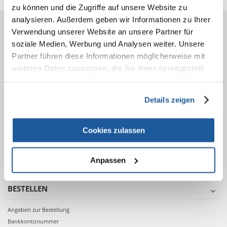
zu können und die Zugriffe auf unsere Website zu
analysieren. Außerdem geben wir Informationen zu Ihrer
Verwendung unserer Website an unsere Partner für
VOR DEM KAUF
soziale Medien, Werbung und Analysen weiter. Unsere
AGB
Partner führen diese Informationen möglicherweise mit
Datenschutzerklärung
weiteren Daten zusammen, die Sie ihnen bereitgestellt
Impressum
haben oder die sie im Rahmen Ihrer Nutzung der Dienste
Online Streitbeilegung
gesammelt haben.
Details zeigen
Treue-Rabatt für Stammkunden
Versandkosten
Abwicklungszeiten
Cookies zulassen
Zahlungsarten
Registrieren
App Fera
Anpassen
BESTELLEN
Angaben zur Bestellung
Bankkontonummer