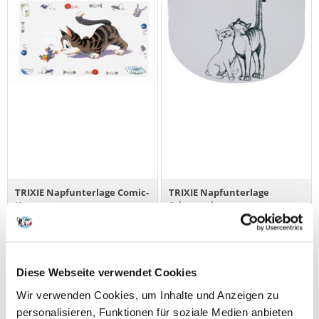
TRIXIE Napfunterlage Comic-
TRIXIE Napfunterlage
Katze
Schmusekatze
€
2.40
€
2.22
Diese Webseite verwendet Cookies
IN DEN WARENKORB
IN DEN WARENKORB
Wir verwenden Cookies, um Inhalte und Anzeigen zu
personalisieren, Funktionen für soziale Medien anbieten