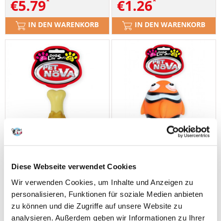
€
5.79
€
1.26
IN DEN WARENKORB
IN DEN WARENKORB
Diese Webseite verwendet Cookies
Wir verwenden Cookies, um Inhalte und Anzeigen zu
personalisieren, Funktionen für soziale Medien anbieten
PET NOVA DOG LIFE STYLE
PET NOVA DOG LIFE STYLE
zu können und die Zugriffe auf unsere Website zu
Kauspielzeug Hühnerbein
Hundespielzeug Nemo-Fisch
analysieren. Außerdem geben wir Informationen zu Ihrer