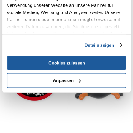
13cm
13,5cm
Verwendung unserer Website an unsere Partner für
soziale Medien, Werbung und Analysen weiter. Unsere
€
1.21
€
1.63
Partner führen diese Informationen möglicherweise mit
weiteren Daten zusammen, die Sie ihnen bereitgestellt
IN DEN WARENKORB
IN DEN WARENKORB
haben oder die sie im Rahmen Ihrer Nutzung der Dienste
gesammelt haben.
Details zeigen
Cookies zulassen
Anpassen