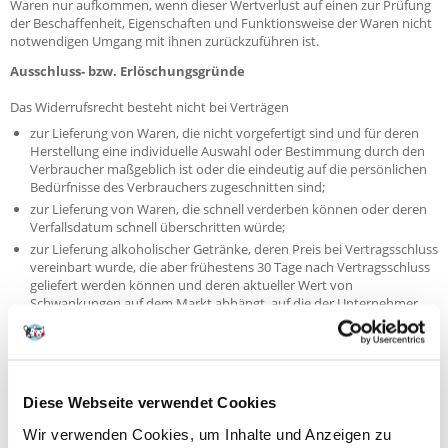
Waren nur aufkommen, wenn dieser Wertverlust auf einen zur Prüfung
der Beschaffenheit, Eigenschaften und Funktionsweise der Waren nicht
notwendigen Umgang mit ihnen zurückzuführen ist.
Ausschluss- bzw. Erlöschungsgründe
Das Widerrufsrecht besteht nicht bei Verträgen
zur Lieferung von Waren, die nicht vorgefertigt sind und für deren
Herstellung eine individuelle Auswahl oder Bestimmung durch den
Verbraucher maßgeblich ist oder die eindeutig auf die persönlichen
Bedürfnisse des Verbrauchers zugeschnitten sind;
zur Lieferung von Waren, die schnell verderben können oder deren
Verfallsdatum schnell überschritten würde;
zur Lieferung alkoholischer Getränke, deren Preis bei Vertragsschluss
vereinbart wurde, die aber frühestens 30 Tage nach Vertragsschluss
geliefert werden können und deren aktueller Wert von
Schwankungen auf dem Markt abhängt, auf die der Unternehmer
keinen Einfluss hat;
zur Lieferung von Zeitungen, Zeitschriften oder Illustrierten mit
Ausnahme von Abonnement-Verträgen.
Diese Webseite verwendet Cookies
Das Widerrufsrecht erlischt vorzeitig bei Verträgen
zur Lieferung versiegelter Waren, die aus Gründen des
Wir verwenden Cookies, um Inhalte und Anzeigen zu