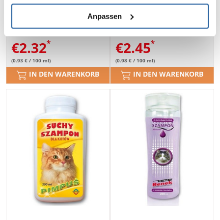
ml
regenerierend-pflegend 250
Anpassen
ml
€
2.32
€
2.45
(0.93 € / 100 ml)
(0.98 € / 100 ml)
IN DEN WARENKORB
IN DEN WARENKORB