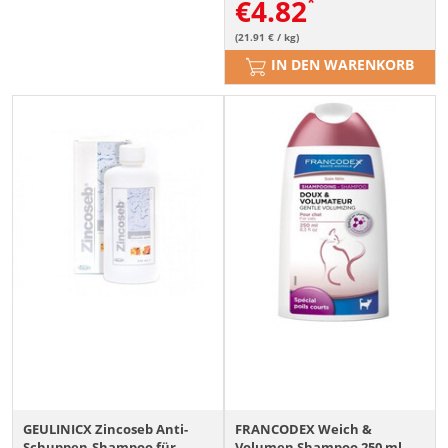
€
4.82
(21.91 € / kg)
IN DEN WARENKORB
GEULINICX Zincoseb Anti-
FRANCODEX Weich &
Schuppen-Shampoo für
Volumen Shampoo 250 ml