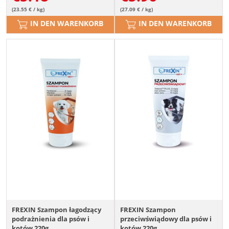
(23.55 € / kg)
(27.09 € / kg)
IN DEN WARENKORB
IN DEN WARENKORB
FREXIN Szampon łagodzący
FREXIN Szampon
podrażnienia dla psów i
przeciwświądowy dla psów i
kotów 220g
kotów 220g