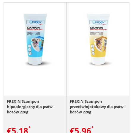
FREXIN Szampon
FREXIN Szampon
hipoalergiczny dla psów i
przeciwłojotokowy dla psów i
kotów 220g
kotów 220g
€
5.18
€
5.96