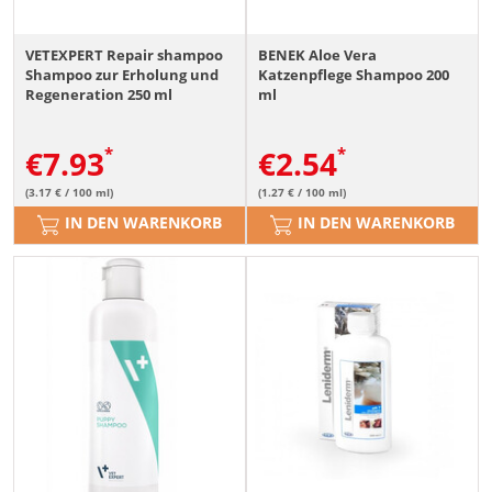
VETEXPERT Repair shampoo
BENEK Aloe Vera
Shampoo zur Erholung und
Katzenpflege Shampoo 200
Regeneration 250 ml
ml
€
7.93
€
2.54
(3.17 € / 100 ml)
(1.27 € / 100 ml)
IN DEN WARENKORB
IN DEN WARENKORB