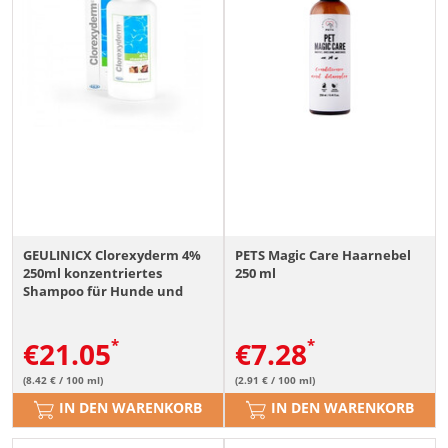
GEULINICX Clorexyderm 4%
PETS Magic Care Haarnebel
250ml konzentriertes
250 ml
Shampoo für Hunde und
Katzen
€
21.05
€
7.28
(8.42 € / 100 ml)
(2.91 € / 100 ml)
IN DEN WARENKORB
IN DEN WARENKORB