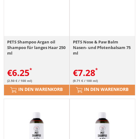
PETS Shampoo Argan oil
PETS Nose & Paw Balm
Shampoo für langes Haar 250
Nasen- und Pfotenbalsam 75
ml
ml
€
6.25
€
7.28
(2.50 € / 100 ml)
(9.71 € / 100 ml)
IN DEN WARENKORB
IN DEN WARENKORB