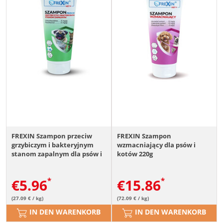
FREXIN Szampon przeciw
FREXIN Szampon
grzybiczym i bakteryjnym
wzmacniający dla psów i
stanom zapalnym dla psów i
kotów 220g
kotów 220g
€
5.96
€
15.86
(27.09 € / kg)
(72.09 € / kg)
IN DEN WARENKORB
IN DEN WARENKORB