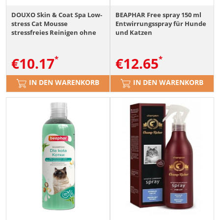
DOUXO Skin & Coat Spa Low-
BEAPHAR Free spray 150 ml
stress Cat Mousse
Entwirrungsspray für Hunde
stressfreies Reinigen ohne
und Katzen
Abspülen für Katzen 150 ml
€
10.17
€
12.65
IN DEN WARENKORB
IN DEN WARENKORB