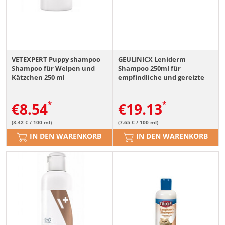
VETEXPERT Puppy shampoo
GEULINICX Leniderm
Shampoo für Welpen und
Shampoo 250ml für
Kätzchen 250 ml
empfindliche und gereizte
Haut bei Hunden und
Katzen
€
8.54
€
19.13
(3.42 € / 100 ml)
(7.65 € / 100 ml)
IN DEN WARENKORB
IN DEN WARENKORB