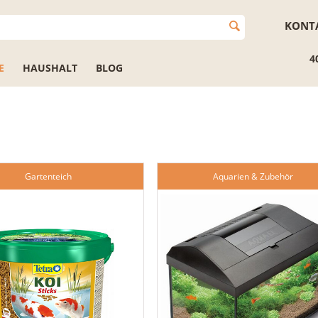
KONT
4
E
HAUSHALT
BLOG
Gartenteich
Aquarien & Zubehör