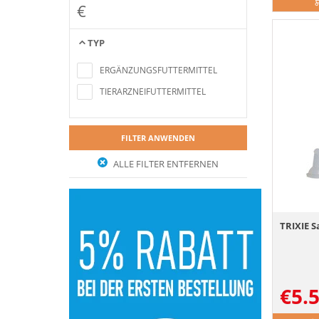
€
TYP
Keine Artikel gefunden, die mit den
Suchkriterien übereinstimmen
ERGÄNZUNGSFUTTERMITTEL
TIERARZNEIFUTTERMITTEL
FILTER ANWENDEN
ALLE FILTER ENTFERNEN
TRIXIE S
€
5.