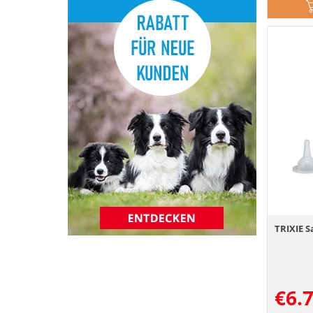
TRIXIE S
€
6.