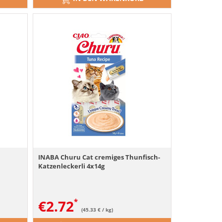
n
INABA Churu Cat cremiges Thunfisch-
Katzenleckerli 4x14g
€
2.72
(45.33 € / kg)