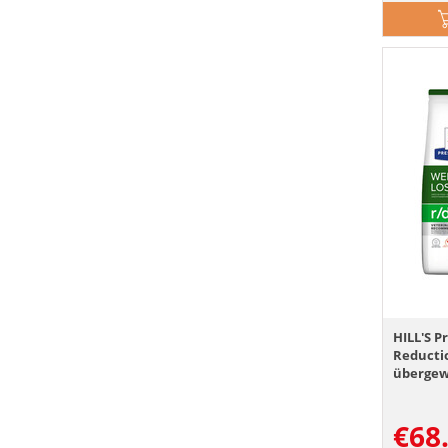
HILL'S P
Reducti
übergew
GRATIS
€
68