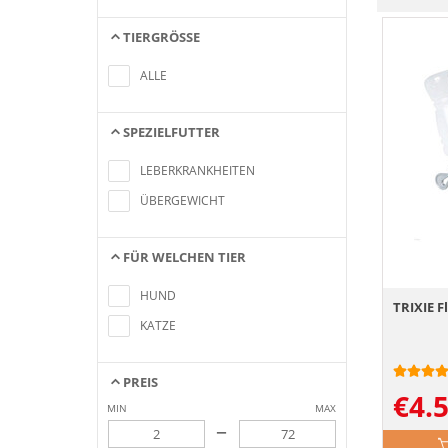
TIERGRÖSSE
Keine Artikel gefunden, die mit den
Suchkriterien übereinstimmen
ALLE
SPEZIELFUTTER
Keine Artikel gefunden, die mit den
Suchkriterien übereinstimmen
LEBERKRANKHEITEN
ÜBERGEWICHT
FÜR WELCHEN TIER
Keine Artikel gefunden, die mit den
Suchkriterien übereinstimmen
HUND
TRIXIE F
KATZE
PREIS
€
4.
MIN
MAX
–