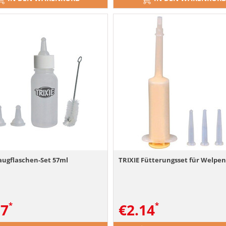
augflaschen-Set 57ml
TRIXIE Fütterungsset für Welpe
57
€
2.14