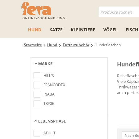
ONLINE-ZOOHANDLUNG
HUND
KATZE
KLEINTIERE
VÖGEL
FISCH
Startseite
Hund
Futterzubehör
Hundeflaschen
Hundef
MARKE
Keine Artikel gefunden, die mit den
Suchkriterien übereinstimmen
HILL'S
Reiseflasch
Viele Kapaz
FRANCODEX
Trinkwasser
auch perfek
INABA
TRIXIE
LEBENSPHASE
Keine Artikel gefunden, die mit den
Suchkriterien übereinstimmen
ADULT
Nach Be