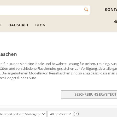
KONT
4
E
HAUSHALT
BLOG
laschen
en für Hunde sind eine ideale und bewährte Lösung für Reisen, Training, Au
itäten und verschiedene Flaschendesigns stehen zur Verfügung, aber alle ga
. Die angebotenen Modelle von Reiseflaschen sind so angepasst, dass man s
tes Gadget für das Auto.
BESCHREIBUNG ERWEITERN
liebtheit ordnen: Absteigend
48 pro Seite
?