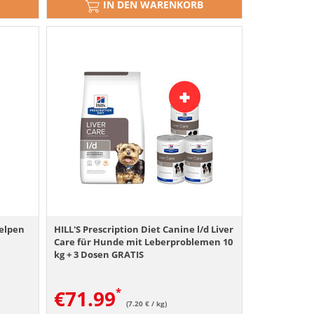
IN DEN WARENKORB
elpen
HILL'S Prescription Diet Canine l/d Liver
Care für Hunde mit Leberproblemen 10
kg + 3 Dosen GRATIS
€
71.99
(7.20 € / kg)