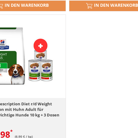
IN DEN WARENKORB
IN DEN WARENKORB
rescription Diet r/d Weight
on mit Huhn Adult für
ichtige Hunde 10 kg + 3 Dosen
.98
(6.90 € / kg)