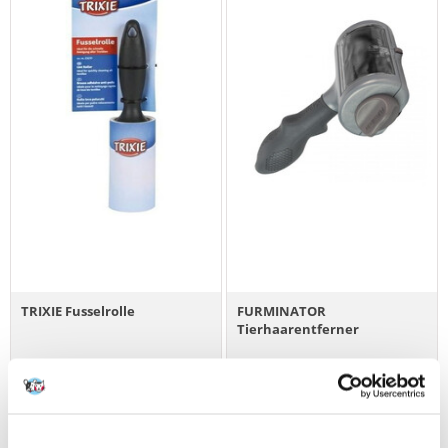
TRIXIE Fusselrolle
FURMINATOR
Tierhaarentferner
€
2.93
€
16.52