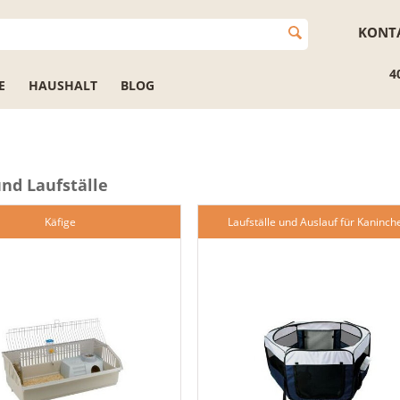
KONT
4
E
HAUSHALT
BLOG
und Laufställe
Käfige
Laufställe und Auslauf für Kaninch