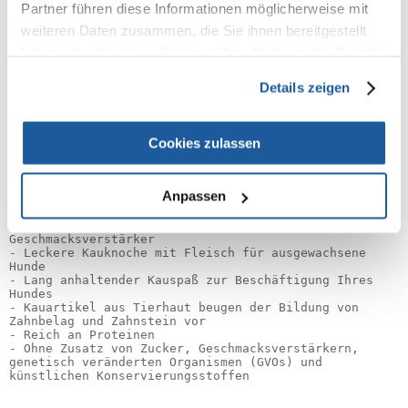
Hunderassen.
Partner führen diese Informationen möglicherweise mit
weiteren Daten zusammen, die Sie ihnen bereitgestellt
Hauptvorteile:
haben oder die sie im Rahmen Ihrer Nutzung der Dienste
- Zusätzliche Zahnpflege

gesammelt haben.
- Mit Zahnreinigungsmineralien

Details zeigen
- Nur 2% Fett

- Einzigartige, patentierte Kombination von 
Inhaltsstoffen *

- Knochen reinigen die Zähne

Cookies zulassen
- Reduziert Plaque und verhindert die Bildung von 
Zahnstein

- Sie reduzieren Plaque und verhindern die Bildung 
von Zahnstein

Anpassen
- Lang anhaltende Kaufreude ohne unschöne Rückstände

- Nur 2% Fett

- Frei von künstlichen Farbstoffen und 
Geschmacksverstärker
- Leckere Kauknoche mit Fleisch für ausgewachsene 
Hunde
- Lang anhaltender Kauspaß zur Beschäftigung Ihres 
Hundes
- Kauartikel aus Tierhaut beugen der Bildung von 
Zahnbelag und Zahnstein vor
- Reich an Proteinen 
- Ohne Zusatz von Zucker, Geschmacksverstärkern, 
genetisch veränderten Organismen (GVOs) und 
künstlichen Konservierungsstoffen