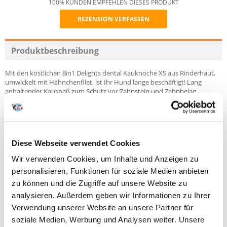
100% KUNDEN EMPFEHLEN DIESES PRODUKT
REZENSION VERFASSEN
Recommend
Produktbeschreibung
Mit den köstlichen 8in1 Delights dental Kauknoche XS aus Rinderhaut,
umwickelt mit Hähnchenfilet, ist Ihr Hund lange beschäftigt! Lang
anhaltender Kauspaß zum Schutz vor Zahnstein und Zahnbelag.
Im Gegensatz zu gewöhnlichen Kauknochen hat sie einen 
intensiven Geruch und das Fleisch, das aus den 
Rändern herausragt,
 ermutigt den Hund, so schnell wie möglich 
hineinzukommen.
Diese Webseite verwendet Cookies
 Der Hund kaut gerne diese Knoche bis zum letzten 
Biss. Die ausgewogene Mineralstoffe wirken als 
Wir verwenden Cookies, um Inhalte und Anzeigen zu
Zahnpasta und verleihen Ihrem Hund weiße Zähne und 
frischen Atem.
personalisieren, Funktionen für soziale Medien anbieten
 Dank der patentierten Formel ist 8in1 Delights Pro 
zu können und die Zugriffe auf unsere Website zu
Dental eine einzigartige Kombination aus Beißring und 
Leckerbissen, 
analysieren. Außerdem geben wir Informationen zu Ihrer
die Ihrem Hund Freude bereiten wird und sich um seine 
Verwendung unserer Website an unsere Partner für
Gesundheit und den guten Zustand von Zähnen und 
Zahnfleisch kümmert. 
soziale Medien, Werbung und Analysen weiter. Unsere
8in1 Delights Pro Dental XS - Perfekt für kleine 