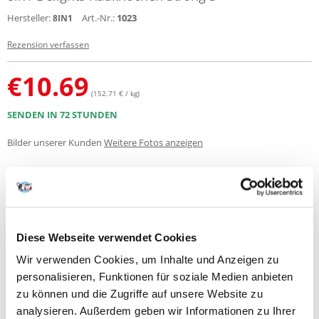
Hersteller:
Art.-Nr.:
1023
8IN1
Rezension verfassen
€
10.69
(152.71 € / kg)
SENDEN IN 72 STUNDEN
Bilder unserer Kunden
Weitere Fotos anzeigen
Produktbeschreibung
Ideal für kleine und mittelgroße Hunderassen (2-27kg)
Diese Webseite verwendet Cookies
Gepresster Kauknochen mit Hähnchenfleisch - extra langanhaltender
Kauspaß. Leckeres Hähnchenfleisch in fest gepresster Premium-
Wir verwenden Cookies, um Inhalte und Anzeigen zu
Rinderhaut - die einzigartige Kombination aus Kauknochen und
personalisieren, Funktionen für soziale Medien anbieten
Belohnung.
zu können und die Zugriffe auf unsere Website zu
Zusammensetzung:
analysieren. Außerdem geben wir Informationen zu Ihrer