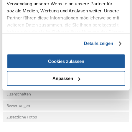
Verwendung unserer Website an unsere Partner für
soziale Medien, Werbung und Analysen weiter. Unsere
Fleisch und tierische Nebenerzeugnisse (Hähnchenfleisch 10%),
Mineralstoffe.
Partner führen diese Informationen möglicherweise mit
weiteren Daten zusammen, die Sie ihnen bereitgestellt
haben oder die sie im Rahmen Ihrer Nutzung der Dienste
gesammelt haben.
Details zeigen
NEUE NACHRICHT
Cookies zulassen
Fragen und Antworten (FAQ)
Anpassen
Eigenschaften
Bewertungen
Zusätzliche Fotos