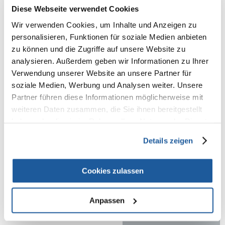
100% KUNDEN EMPFEHLEN DIESES PRODUKT
Diese Webseite verwendet Cookies
REZENSION VERFASSEN
Wir verwenden Cookies, um Inhalte und Anzeigen zu
Recommend
personalisieren, Funktionen für soziale Medien anbieten
zu können und die Zugriffe auf unsere Website zu
Produktbeschreibung
analysieren. Außerdem geben wir Informationen zu Ihrer
Verwendung unserer Website an unsere Partner für
Ideal für große Hunderassen (>20kg)
soziale Medien, Werbung und Analysen weiter. Unsere
Kauknochen mit Hähnchenfleisch - die extra Zahnpflege. Leckeres
Partner führen diese Informationen möglicherweise mit
Hähnchenfleisch in bissfeste Premium-Rinderhaut eingewickelt -
weiteren Daten zusammen, die Sie ihnen bereitgestellt
zusätzlich mit reinigenden Mineralien.
haben oder die sie im Rahmen Ihrer Nutzung der Dienste
Zusammensetzung:
gesammelt haben.
Details zeigen
Fleisch und tierische Nebenerzeugnisse (Hähnchenfleisch 9%),
Mineralstoffe.
Cookies zulassen
Anpassen
NEUE NACHRICHT