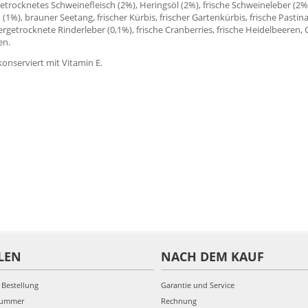
 getrocknetes Schweinefleisch (2%), Heringsöl (2%), frische Schweineleber (
 (1%), brauner Seetang, frischer Kürbis, frischer Gartenkürbis, frische Pasti
efriergetrocknete Rinderleber (0,1%), frische Cranberries, frische Heidelbeere
en.
 konserviert mit Vitamin E.
LEN
NACH DEM KAUF
 Bestellung
Garantie und Service
nummer
Rechnung