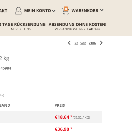
0
AKT
MEIN KONTO
WARENKORB
0 TAGE RÜCKSENDUNG
ABSENDUNG OHNE KOSTEN!
NUR BEI UNS!
VERSANDKOSTENFREI AB 39 €
22
von
2106
2 kg
45984
 kg)
SAND
PREIS
€
18.64
(€
9.32
/ KG)
€
36.90