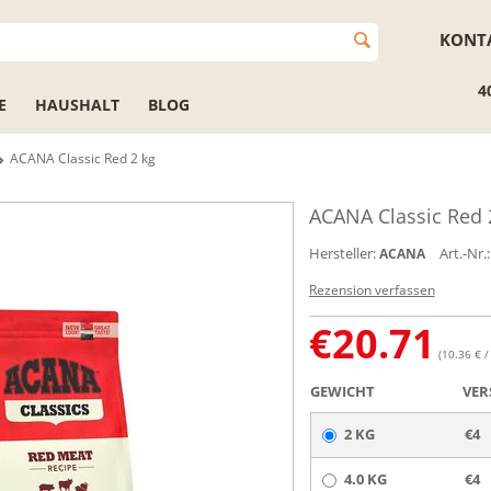
KONT
4
E
HAUSHALT
BLOG
ACANA Classic Red 2 kg
ACANA Classic Red 
Hersteller:
Art.-Nr.:
ACANA
Rezension verfassen
€
20.71
(10.36 € /
GEWICHT
VER
2 KG
€4
4.0 KG
€4