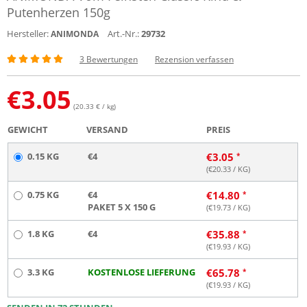
Putenherzen 150g
Hersteller:
Art.-Nr.:
29732
ANIMONDA
3 Bewertungen
Rezension verfassen
€
3.05
(20.33 € / kg)
GEWICHT
VERSAND
PREIS
0.15 KG
€4
€
3.05
(€
20.33
/ KG)
0.75 KG
€4
€
14.80
PAKET 5 X 150 G
(€
19.73
/ KG)
1.8 KG
€4
€
35.88
(€
19.93
/ KG)
3.3 KG
KOSTENLOSE LIEFERUNG
€
65.78
(€
19.93
/ KG)