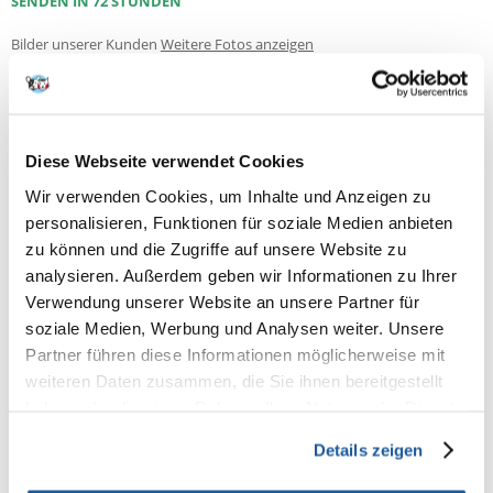
SENDEN IN 72 STUNDEN
Bilder unserer Kunden
Weitere Fotos anzeigen
3 BEWERTUNGEN
5 z 5
Diese Webseite verwendet Cookies
Wir verwenden Cookies, um Inhalte und Anzeigen zu
100%
personalisieren, Funktionen für soziale Medien anbieten
zu können und die Zugriffe auf unsere Website zu
analysieren. Außerdem geben wir Informationen zu Ihrer
Verwendung unserer Website an unsere Partner für
100% KUNDEN EMPFEHLEN DIESES PRODUKT
soziale Medien, Werbung und Analysen weiter. Unsere
Partner führen diese Informationen möglicherweise mit
REZENSION VERFASSEN
Recommend
weiteren Daten zusammen, die Sie ihnen bereitgestellt
haben oder die sie im Rahmen Ihrer Nutzung der Dienste
Produktbeschreibung
gesammelt haben.
Details zeigen
Vom Feinsten Adult steht für ausgewogene, leckere, gesunde Ernährung
auf höchstem Niveau für ausgewachsene Hunde von 1-6 Jahren. Die