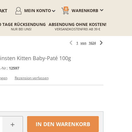
0
AKT
MEIN KONTO
WARENKORB
0 TAGE RÜCKSENDUNG
ABSENDUNG OHNE KOSTEN!
NUR BEI UNS!
VERSANDKOSTENFREI AB 39 €
1
von
1624
sten Kitten Baby-Paté 100g
.-Nr.:
12597
ngen
Rezension verfassen
+
IN DEN WARENKORB