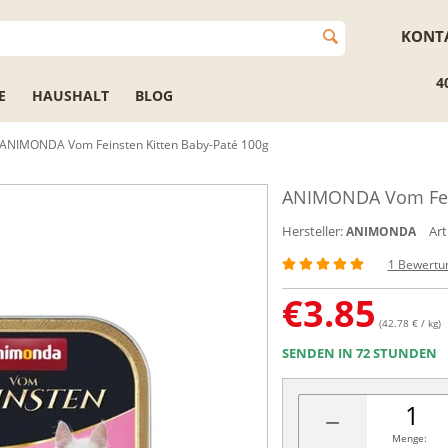
KONT
4
E
HAUSHALT
BLOG
ANIMONDA Vom Feinsten Kitten Baby-Paté 100g
ANIMONDA Vom Fein
Hersteller:
Art
ANIMONDA
1 Bewertu
€
3.85
(42.78 € / kg)
SENDEN IN 72 STUNDEN
−
Menge: