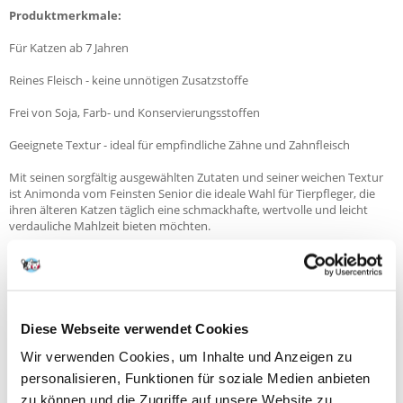
Produktmerkmale:
Für Katzen ab 7 Jahren
Reines Fleisch - keine unnötigen Zusatzstoffe
Frei von Soja, Farb- und Konservierungsstoffen
Geeignete Textur - ideal für empfindliche Zähne und Zahnfleisch
Mit seinen sorgfältig ausgewählten Zutaten und seiner weichen Textur
ist Animonda vom Feinsten Senior die ideale Wahl für Tierpfleger, die
ihren älteren Katzen täglich eine schmackhafte, wertvolle und leicht
verdauliche Mahlzeit bieten möchten.
Animonda vom Feinsten Senior - Nassfutter für ältere Katzen
Eine komplette, ausgewogene Mahlzeit, die speziell für Katzen ab 7
Jahren entwickelt wurde. Animonda vom Feinsten Senior kombiniert
hochwertiges Fleisch mit einer sanften, auf die Bedürfnisse älterer
Katzen abgestimmten Rezeptur - es ist leicht zu kauen, gut verdaulich
Diese Webseite verwendet Cookies
und äußerst schmackhaft.
Wir verwenden Cookies, um Inhalte und Anzeigen zu
Produktmerkmale:
personalisieren, Funktionen für soziale Medien anbieten
Für Katzen ab 7 Jahren
zu können und die Zugriffe auf unsere Website zu