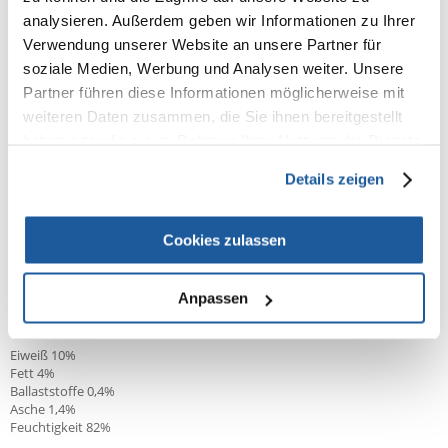
analysieren. Außerdem geben wir Informationen zu Ihrer
Reines Fleisch - keine unnötigen Zusatzstoffe
Verwendung unserer Website an unsere Partner für
Frei von Soja, Farb- und Konservierungsstoffen
soziale Medien, Werbung und Analysen weiter. Unsere
Partner führen diese Informationen möglicherweise mit
Geeignete Textur - ideal für empfindliche Zähne und Zahnfleisch
weiteren Daten zusammen, die Sie ihnen bereitgestellt
Mit seinen sorgfältig ausgewählten Zutaten und seiner weichen Textur
haben oder die sie im Rahmen Ihrer Nutzung der Dienste
ist Animonda vom Feinsten Senior die ideale Wahl für Tierpfleger, die
gesammelt haben.
ihren älteren Katzen täglich eine schmackhafte, wertvolle und leicht
Details zeigen
verdauliche Mahlzeit bieten möchten.
Zusammensetzung:
Cookies zulassen
Fleisch und tierische Erzeugnisse (Huhn, Rind, Schwein, 8% Lamm),
Mineralstoffe.
Anpassen
Analyse:
Eiweiß 10%
Fett 4%
Ballaststoffe 0,4%
Asche 1,4%
Feuchtigkeit 82%