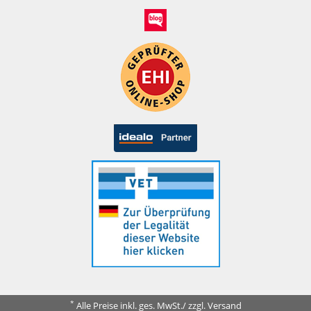
*
Alle Preise inkl. ges. MwSt./ zzgl. Versand