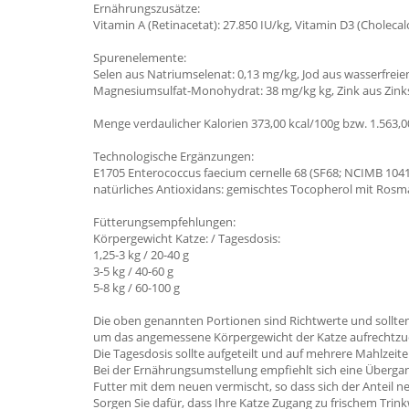
Ernährungszusätze:
Vitamin A (Retinacetat): 27.850 IU/kg, Vitamin D3 (Cholecal
Spurenelemente:
Selen aus Natriumselenat: 0,13 mg/kg, Jod aus wasserfrei
Magnesiumsulfat-Monohydrat: 38 mg/kg kg, Zink aus Zink
Menge verdaulicher Kalorien 373,00 kcal/100g bzw. 1.563,0
Technologische Ergänzungen:
E1705 Enterococcus faecium cernelle 68 (SF68; NCIMB 10415
natürliches Antioxidans: gemischtes Tocopherol mit Rosma
Fütterungsempfehlungen:
Körpergewicht Katze: / Tagesdosis:
1,25-3 kg / 20-40 g
3-5 kg ​​/ 40-60 g
5-8 kg / 60-100 g
Die oben genannten Portionen sind Richtwerte und sollten
um das angemessene Körpergewicht der Katze aufrechtzu
Die Tagesdosis sollte aufgeteilt und auf mehrere Mahlzeiten
Bei der Ernährungsumstellung empfiehlt sich eine Übergan
Futter mit dem neuen vermischt, so dass sich der Anteil ne
Sorgen Sie dafür, dass Ihre Katze Zugang zu frischem Trink