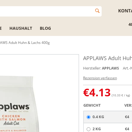
KONT
4
E
HAUSHALT
BLOG
AWS Adult Huhn & Lachs 400g
APPLAWS Adult Huh
Hersteller:
Art.-N
APPLAWS
Rezension verfassen
€
4.13
(10.33 € / kg)
GEWICHT
VER
0.4 KG
€4
2 KG
€4