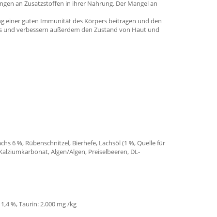
Mengen an Zusatzstoffen in ihrer Nahrung. Der Mangel an
ng einer guten Immunität des Körpers beitragen und den
ems und verbessern außerdem den Zustand von Haut und
chs 6 %, Rübenschnitzel, Bierhefe, Lachsöl (1 %, Quelle für
, Kalziumkarbonat, Algen/Algen, Preiselbeeren, DL-
 1,4 %, Taurin: 2.000 mg /kg