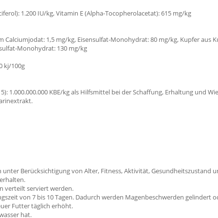
ciferol): 1.200 IU/kg, Vitamin E (Alpha-Tocopherolacetat): 615 mg/kg
em Calciumjodat: 1,5 mg/kg, Eisensulfat-Monohydrat: 80 mg/kg, Kupfer aus
sulfat-Monohydrat: 130 mg/kg
0 kj/100g
): 1.000.000.000 KBE/kg als Hilfsmittel bei der Schaffung, Erhaltung und Wi
rinextrakt.
 unter Berücksichtigung von Alter, Fitness, Aktivität, Gesundheitszustand
erhalten.
 verteilt serviert werden.
gszeit von 7 bis 10 Tagen. Dadurch werden Magenbeschwerden gelindert oder
uer Futter täglich erhöht.
wasser hat.