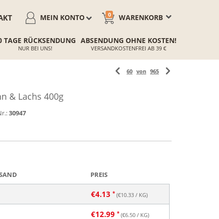
0
AKT
MEIN KONTO
WARENKORB
0 TAGE RÜCKSENDUNG
ABSENDUNG OHNE KOSTEN!
NUR BEI UNS!
VERSANDKOSTENFREI AB 39 €
60
von
965
n & Lachs 400g
r.:
30947
SAND
PREIS
€
4.13
(€
10.33
/ KG)
€
12.99
(€
6.50
/ KG)