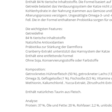
Enthält 84 % tierische Inhaltsstoffe. Die Formel basiert 
Getreide belastet das Verdauungssystem der Katze nicht z
Kohlenhydrate in der Nahrung stammen aus Gemüse und Obs
Alterungsprozess verzögern. Ungesättigte Omega-3- und 
Fell. Die in der Formel enthaltenen Probiotika sorgen f
Die wichtigsten Features:
Getreidefrei
84 % tierische Inhaltsstoffe
Natürliche Antioxidantien
Präbiotika zur Stärkung der Darmflora
Cranberry-Extrakt unterstützt das Harnsystem der Katze
Enthält eine entfettende Formel
Ohne Soja, Konservierungsstoffe oder Farbstoffe
Komposition:
Getrocknetes Hühnerfleisch (50 %), getrockneter Lachs (13 %
Omega 3), Geflügelsoße (1 %), Fischsoße (0,5 %), Vitamine 
Methionin, Kaliumchlorid , Yucca-Extrakt, Zitrusfrucht-Ext
Enthält natürliches Taurin aus Fleisch.
Analyse:
Protein: 37 %, Öle und Fette: 20 %, Rohfaser: 2,2 %, unlösl