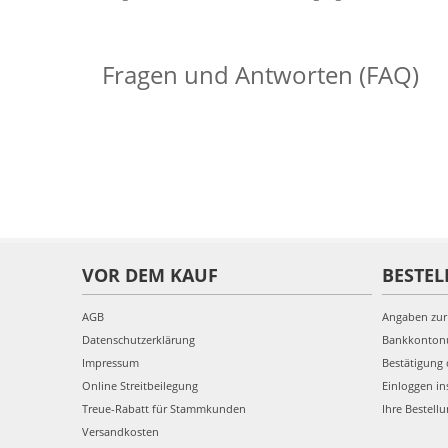
Fragen und Antworten (FAQ)
VOR DEM KAUF
BESTEL
AGB
Angaben zur
Datenschutzerklärung
Bankkonto
Impressum
Bestätigung 
Online Streitbeilegung
Einloggen in
Treue-Rabatt für Stammkunden
Ihre Bestell
Versandkosten