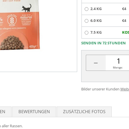
2.4 KG
€4
6.0 KG
€4
7.5 KG
KOS
SENDEN IN 72 STUNDEN
−
Menge:
Bilder unserer Kunden
Weit
TEN
BEWERTUNGEN
ZUSÄTZLICHE FOTOS
 aller Rassen.