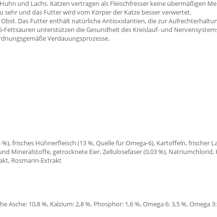
auf Huhn und Lachs. Katzen vertragen als Fleischfresser keine übermäßigen 
u sehr und das Futter wird vom Körper der Katze besser verwertet.
t. Das Futter enthält natürliche Antioxidantien, die zur Aufrechterhaltu
-6-Fettsäuren unterstützen die Gesundheit des Kreislauf- und Nervensyst
ür ordnungsgemäße Verdauungsprozesse.
), frisches Hühnerfleisch (13 %, Quelle für Omega-6), Kartoffeln, frischer La
und Mineralstoffe, getrocknete Eier, Zellulosefaser (0,03 %), Natriumchlorid
rakt, Rosmarin-Extrakt
iche Asche: 10,8 %, Kalzium: 2,8 %, Phosphor: 1,6 %, Omega 6: 3,5 %, Omega 3: