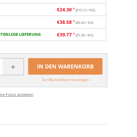
€
24.30
(€
10.13
/ KG)
€
38.58
(€
6.43
/ KG)
TENLOSE LIEFERUNG
€
39.77
(€
5.30
/ KG)
+
IN DEN WARENKORB
Zur Wunschliste hinzufügen
ere Fotos anzeigen