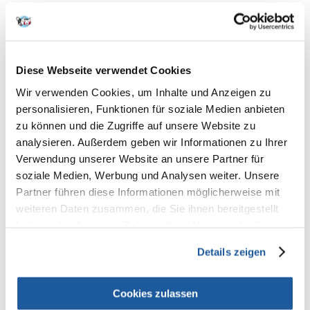
Produktbeschreibung
APPLAWS Cat Tuna Fillet & Salmon in Jelly ist ein
Diese Webseite verwendet Cookies
Ergänzungsfuttermittel für ausgewachsene Katzen.
Wir verwenden Cookies, um Inhalte und Anzeigen zu
Hergestellt aus natürlichen Zutaten
55% Thunfischfilet
personalisieren, Funktionen für soziale Medien anbieten
Omega-3 - eine natürliche Quelle aus Thunfischfilet
zu können und die Zugriffe auf unsere Website zu
analysieren. Außerdem geben wir Informationen zu Ihrer
Zusammensetzung
Verwendung unserer Website an unsere Partner für
Thunfischfilet 55%, Lachs 5%, Reismehl, pflanzliches Geliermittel.
soziale Medien, Werbung und Analysen weiter. Unsere
Zusatzstoffe
Partner führen diese Informationen möglicherweise mit
nicht verfügbar
weiteren Daten zusammen, die Sie ihnen bereitgestellt
Analytische Bestandteile
haben oder die sie im Rahmen Ihrer Nutzung der Dienste
Eiweiß 12%, Rohfaser 0,1%, Rohöle und -fette 2%, Rohasche 1%, Feuchte
gesammelt haben.
84%.
Details zeigen
Fütterungsempfehlungen:
Cookies zulassen
Größe für Katzen Menge / Tag 70g Dose