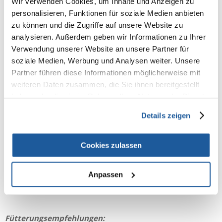
Wir verwenden Cookies, um Inhalte und Anzeigen zu
Das Gewicht der Dose ist praktisch, denn sie enthält zwei Portionen für
kleinere Katzen oder eine für große Katzen.
personalisieren, Funktionen für soziale Medien anbieten
zu können und die Zugriffe auf unsere Website zu
Interessanterweise steht der Fisch, der für die Herstellung von Applaws-
Futter verwendet wird, auf keiner Liste gefährdeter Arten und wird in
analysieren. Außerdem geben wir Informationen zu Ihrer
delphinsicheren Netzen gefangen.
Verwendung unserer Website an unsere Partner für
soziale Medien, Werbung und Analysen weiter. Unsere
Partner führen diese Informationen möglicherweise mit
weiteren Daten zusammen, die Sie ihnen bereitgestellt
Zusammensetzung:
haben oder die sie im Rahmen Ihrer Nutzung der Dienste
Thunfisch: 70%, Käse: 6%, Reis: 1%, Brühe: 23%
gesammelt haben.
Details zeigen
Cookies zulassen
Analyse:
Feuchtigkeit: 82%, Eiweiß: 14%, Fett: 0,5%, Asche: 2%, Rohfaser: 1%
Anpassen
Fütterungsempfehlungen: