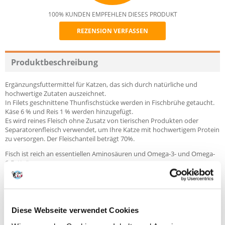
100% KUNDEN EMPFEHLEN DIESES PRODUKT
REZENSION VERFASSEN
Recommend
Produktbeschreibung
Ergänzungsfuttermittel für Katzen, das sich durch natürliche und
hochwertige Zutaten auszeichnet.
In Filets geschnittene Thunfischstücke werden in Fischbrühe getaucht.
Käse 6 % und Reis 1 % werden hinzugefügt.
Es wird reines Fleisch ohne Zusatz von tierischen Produkten oder
Separatorenfleisch verwendet, um Ihre Katze mit hochwertigem Protein
zu versorgen. Der Fleischanteil beträgt 70%.
Fisch ist reich an essentiellen Aminosäuren und Omega-3- und Omega-
6-Fettsäuren.
Die Rezeptur verzichtet auf den Zusatz von Farb- und Aromastoffen,
künstlichen Konservierungsmitteln und Geschmacksverstärkern.
Die Brühe, die 1/4 der Dose ausmacht, sorgt dafür, dass die Katze mit
Flüssigkeit versorgt wird und die natürliche Textur des Futters wird die
Diese Webseite verwendet Cookies
meisten Haustiere überzeugen.