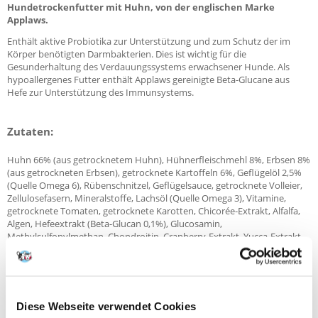
Hundetrockenfutter mit Huhn, von der englischen Marke
Applaws.
Enthält aktive Probiotika zur Unterstützung und zum Schutz der im
Körper benötigten Darmbakterien. Dies ist wichtig für die
Gesunderhaltung des Verdauungssystems erwachsener Hunde. Als
hypoallergenes Futter enthält Applaws gereinigte Beta-Glucane aus
Hefe zur Unterstützung des Immunsystems.
Zutaten:
Huhn 66% (aus getrocknetem Huhn), Hühnerfleischmehl 8%, Erbsen 8%
(aus getrockneten Erbsen), getrocknete Kartoffeln 6%, Geflügelöl 2,5%
(Quelle Omega 6), Rübenschnitzel, Geflügelsauce, getrocknete Volleier,
Zellulosefasern, Mineralstoffe, Lachsöl (Quelle Omega 3), Vitamine,
getrocknete Tomaten, getrocknete Karotten, Chicorée-Extrakt, Alfalfa,
Algen, Hefeextrakt (Beta-Glucan 0,1%), Glucosamin,
Methylsulfonylmethan, Chondroitin, Cranberry-Extrakt, Yucca-Extrakt,
Zitrusextrakt, Taurin 1000 mg/kg, Rosmarinöl, Thymian-Extrakt, Minze-
Extrakt, Hagebutten-Extrakt, Paprika-Extrakt, Kurkuma-Extrakt,
Johannisbrot-Extrakt, Dill-Extrakt, Löwenzahn-Extrakt, Ingwer- und
Oregano-Extrakt, Probiotika: Enthält E1705 Enterococcus faecium
cernelle 68 (SF68: NCIMB 10415) 1.000.000 j/kg als Hilfsmittel zur
Diese Webseite verwendet Cookies
Wiederherstellung der bakteriellen Darmflora bei Hunden.