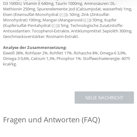
D3 1000IU, Vitamin E 640mg, Taurin 1000mg. Aminosäuren: DL-
Methionin 250mg. Spurenelemente: Jod (Calciumjodat, wasserfrei) 1mg,
Eisen (Eisensulfat-Monohydrat (||)). 50mg, Zink (Zinksulfat-
Monohydrat) 100mg, Mangan (Manganoxid (||)) 50mg, Kupfer
(Kupfersulfat-Pentahydrat (||)) 5mg. Technologische Zusatzstoffe:
Antioxidantien: Tocopherol-Extrakte. Antiklumpmittel: Sepiolith 300mg.
Geschmacksverstärker: Rosmarin-Extrakt.
Analyse der Zusammensetzung:
Eiweiß 38%, Rohfaser 2%, Rohfett 17%, Rohasche 8%, Omega-6 3,9%,
Omega-3 0,6%, Calcium 1,3%, Phosphor 1%. Stoffwechselenergie: 4075
kcal/kg.
NEUE NACHRICHT
Fragen und Antworten (FAQ)