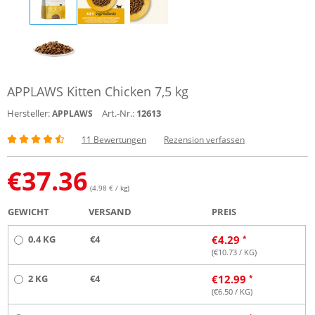
APPLAWS Kitten Chicken 7,5 kg
Hersteller:
Art.-Nr.:
12613
APPLAWS
11 Bewertungen
Rezension verfassen
€
37.36
(4.98 € / kg)
GEWICHT
VERSAND
PREIS
0.4 KG
€4
€
4.29
(€
10.73
/ KG)
2 KG
€4
€
12.99
(€
6.50
/ KG)