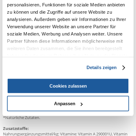
91%
personalisieren, Funktionen für soziale Medien anbieten
zu können und die Zugriffe auf unsere Website zu
analysieren. Außerdem geben wir Informationen zu Ihrer
Verwendung unserer Website an unsere Partner für
91% KUNDEN EMPFEHLEN DIESES PRODUKT
soziale Medien, Werbung und Analysen weiter. Unsere
REZENSION VERFASSEN
Partner führen diese Informationen möglicherweise mit
Recommend
weiteren Daten zusammen, die Sie ihnen bereitgestellt
haben oder die sie im Rahmen Ihrer Nutzung der Dienste
Produktbeschreibung
gesammelt haben.
Details zeigen
Applaws Katzentrockenfutter Kitten
Zusammensetzung:
Cookies zulassen
Hühnerfleisch 49% (Hühnerfleischmehl 46%, frisch zubereitetes
Hühnerfleisch* 3%), Kartoffeln*, Geflügelfett 9%, Rübenschnitzel*,
getrocknete Bierhefe*, Vitamine und Mineralstoffe, Geflügelsauce 1,5%,
Anpassen
Eipulver*, Lachsöl, Chicorée-Extrakt* 0,2% (Quelle für prebiotische FOS),
Algen*, Schidiger's Yucca-Extrakt*, Cranberry-Pulver.
*Natürliche Zutaten.
Zusatzstoffe:
Nahrungsergänzungsmittel/kg: Vitamine: Vitamin A 290001U, Vitamin