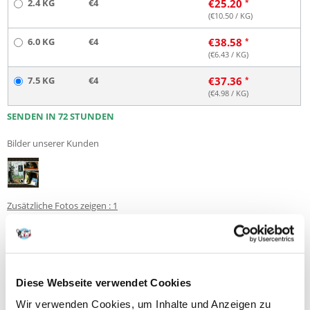
2.4 KG
€4
€
25.20
(€
10.50
/ KG)
6.0 KG
€4
€
38.58
(€
6.43
/ KG)
7.5 KG
€4
€
37.36
(€
4.98
/ KG)
SENDEN IN 72 STUNDEN
Bilder unserer Kunden
Zusätzliche Fotos zeigen : 1
11 BEWERTUNGEN
4.6 z 5
Diese Webseite verwendet Cookies
Wir verwenden Cookies, um Inhalte und Anzeigen zu