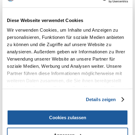
Zutaten:
Hühnerbrust 60 %, Hühnerbrühe, Reis.
Diese Webseite verwendet Cookies
Analytische Bestandteile:
Eiweiß 14 %, Rohfaser 0,1 %, Rohfett 1 %, Rohasche 1 %, Feuchtigkeit 82
Wir verwenden Cookies, um Inhalte und Anzeigen zu
%
personalisieren, Funktionen für soziale Medien anbieten
zu können und die Zugriffe auf unsere Website zu
analysieren. Außerdem geben wir Informationen zu Ihrer
Verwendung unserer Website an unsere Partner für
soziale Medien, Werbung und Analysen weiter. Unsere
Fütterungsempfehlungen:
Partner führen diese Informationen möglicherweise mit
weiteren Daten zusammen, die Sie ihnen bereitgestellt
Körpergewicht Anzahl der Schalen/Tag
0-3kg 1
haben oder die sie im Rahmen Ihrer Nutzung der Dienste
3-5kg 2
gesammelt haben.
5kg 3
Details zeigen
Das Futter darf nicht die Hauptnahrung der Katze darstellen. Es muss
zusammen mit einem vollständigen Futter, das auf die jeweilige Katze
Cookies zulassen
abgestimmt ist, gegeben werden.
Stellen Sie immer frisches Trinkwasser zur Verfügung.