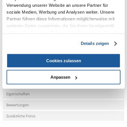
Max Output [l/h/] 2000
Verwendung unserer Website an unsere Partner für
Max Head [cm] 190
Tank Volume [l] >350
soziale Medien, Werbung und Analysen weiter. Unsere
Partner führen diese Informationen möglicherweise mit
weiteren Daten zusammen, die Sie ihnen bereitgestellt
haben oder die sie im Rahmen Ihrer Nutzung der Dienste
gesammelt haben.
Details zeigen
NEUE NACHRICHT
Cookies zulassen
Fragen und Antworten (FAQ)
Anpassen
Eigenschaften
Bewertungen
Zusätzliche Fotos