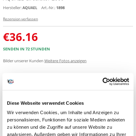
Hersteller:
Art.-Nr.:
1898
AQUAEL
Rezension verfassen
€
36.16
SENDEN IN 72 STUNDEN
Bilder unserer Kunden
Weitere Fotos anzeigen
Produktbeschreibung
CIRCULATOR sind effiziente Umwälzpumpen, die sich besonders in Süß-
und Meerwasseraquarien ausgezeichnet bewähren. Sie werden zum
Diese Webseite verwendet Cookies
Umpumpen und Durchlüften des Wassers eingesetzt und übernehmen
nach Einlegen von Filterschwamm die Funktion eines mechanischen
Wir verwenden Cookies, um Inhalte und Anzeigen zu
und biologischen Filters. Ideal zum Antrieb von Sterilisatoren, Kühlern,
personalisieren, Funktionen für soziale Medien anbieten
Bodenfiltern und Eiweißabschäumern.
zu können und die Zugriffe auf unsere Website zu
Wattage [W] 27
analysieren. Außerdem geben wir Informationen zu Ihrer