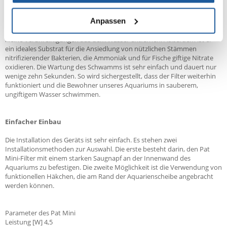
Filterschwamm
Anpassen
Der grobkörnige Schwamm des Pat Mini-Filters ist sehr effektiv für die
mechanische Filterung im Aquarium. Er kann sogar mikroskopisch
kleine Verunreinigungen aus dem Wasser entfernen. Außerdem ist er
ein ideales Substrat für die Ansiedlung von nützlichen Stämmen
nitrifizierender Bakterien, die Ammoniak und für Fische giftige Nitrate
oxidieren. Die Wartung des Schwamms ist sehr einfach und dauert nur
wenige zehn Sekunden. So wird sichergestellt, dass der Filter weiterhin
funktioniert und die Bewohner unseres Aquariums in sauberem,
ungiftigem Wasser schwimmen.
Einfacher Einbau
Die Installation des Geräts ist sehr einfach. Es stehen zwei
Installationsmethoden zur Auswahl. Die erste besteht darin, den Pat
Mini-Filter mit einem starken Saugnapf an der Innenwand des
Aquariums zu befestigen. Die zweite Möglichkeit ist die Verwendung von
funktionellen Häkchen, die am Rand der Aquarienscheibe angebracht
werden können.
Parameter des Pat Mini
Leistung [W] 4,5